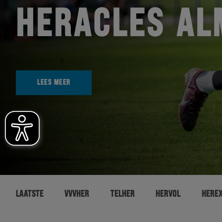
HERACLES AL
LEES MEER
LAATSTE
VVVHER
TELHER
HERVOL
HERE