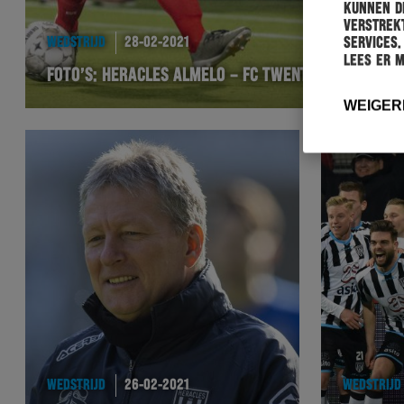
kunnen de
verstrekt
services.
WEDSTRIJD
28-02-2021
Lees er 
FOTO’S: HERACLES ALMELO – FC TWENTE
WEIGER
WEDSTRIJD
26-02-2021
WEDSTRIJD