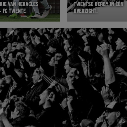
RIE VAN HERACLES
TWENTSE DERBY IN ÉÉN
– FC TWENTE
OVERZICHT.