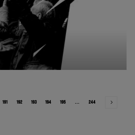
191
192
193
194
195
…
244