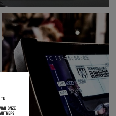
 te
 van onze
partners