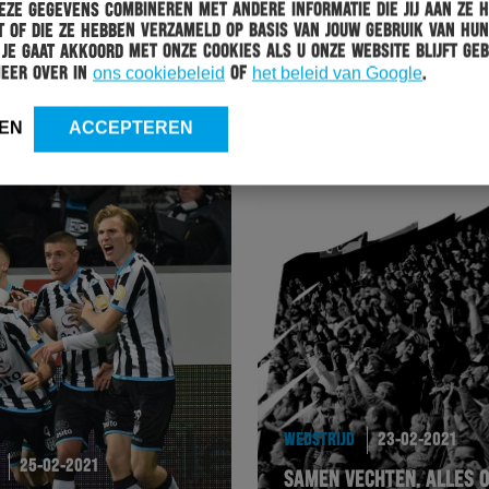
ze gegevens combineren met andere informatie die jij aan ze 
 of die ze hebben verzameld op basis van jouw gebruik van hun
 Je gaat akkoord met onze cookies als u onze website blijft geb
WEDSTRIJD
27-02-2021
meer over in
ons cookiebeleid
of
het beleid van Google
.
HERACLES ALMELO EN FC TWENTE IN BALANS
EN
ACCEPTEREN
WEDSTRIJD
23-02-2021
25-02-2021
SAMEN VECHTEN. ALLES 