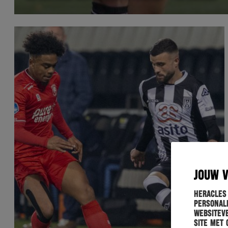
JOUW 
Heracles
personali
websiteve
site met 