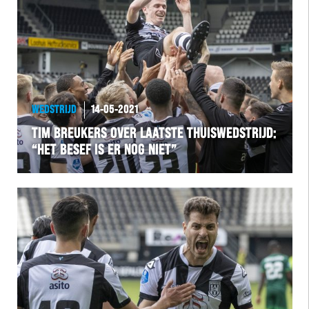
Team Zwart Wit
Futsal
eSports
WEDSTRIJD
14-05-2021
Academie
TIM BREUKERS OVER LAATSTE THUISWEDSTRIJD:
“HET BESEF IS ER NOG NIET”