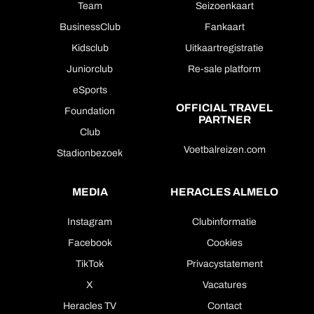
Team
Seizoenkaart
BusinessClub
Fankaart
Kidsclub
Uitkaartregistratie
Juniorclub
Re-sale platform
eSports
OFFICIAL TRAVEL
Foundation
PARTNER
Club
Voetbalreizen.com
Stadionbezoek
MEDIA
HERACLES ALMELO
Instagram
Clubinformatie
Facebook
Cookies
TikTok
Privacystatement
X
Vacatures
Heracles TV
Contact