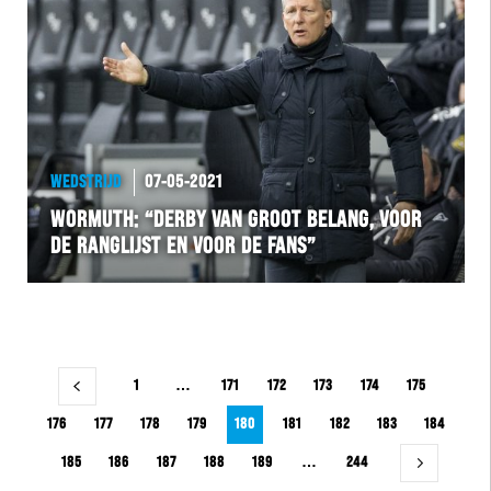
WEDSTRIJD
07-05-2021
WORMUTH: “DERBY VAN GROOT BELANG, VOOR
DE RANGLIJST EN VOOR DE FANS”
Berichtnavigatie
1
…
171
172
173
174
175
176
177
178
179
180
181
182
183
184
185
186
187
188
189
…
244