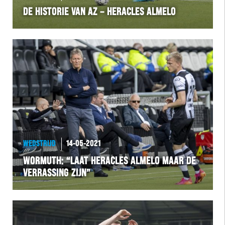
DE HISTORIE VAN AZ – HERACLES ALMELO
VOLHER
HERTEL
Natuurgras
Wedstrijd
Heracles
WEDSTRIJD
14-05-2021
BusinessClub
WORMUTH: “LAAT HERACLES ALMELO MAAR DE
VERRASSING ZIJN”
Foundation
Herakids