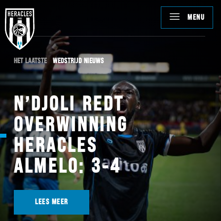
MENU
HET LAATSTE
WEDSTRIJD NIEUWS
N’DJOLI REDT
OVERWINNING
HERACLES
ALMELO: 3-4
LEES MEER