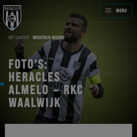
MENU
HET LAATSTE
WEDSTRIJD NIEUWS
FOTO’S:
HERACLES
ALMELO – RKC
WAALWIJK