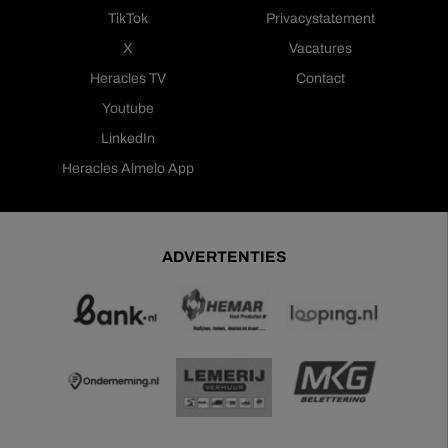
TikTok
Privacystatement
X
Vacatures
Heracles TV
Contact
Youtube
LinkedIn
Heracles Almelo App
ADVERTENTIES