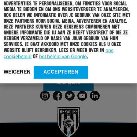
advertenties te personaliseren, om functies voor social
media te bieden en om ons websiteverkeer te analyseren.
Ook delen we informatie over je gebruik van onze site met
onze partners voor social media, adverteren en analyse.
Deze partners kunnen deze gegevens combineren met
Schrijf je in voor onze nieuwsbrief
andere informatie die jij aan ze heeft verstrekt of die ze
hebben verzameld op basis van jouw gebruik van hun
Wil jij altijd en overal op de hoogte gehouden worden
services. Je gaat akkoord met onze cookies als u onze
van al het clubnieuws? Schrijf je dan in voor de
website blijft gebruiken. Lees er meer over in
ons
nieuwsbrief van Heracles Almelo. Doordat je zelf aan
cookiebeleid
of
het beleid van Google
.
kan geven welk nieuws jij van ons wil ontvangen,
sturen wij alleen nieuws wat voor jou relevant is.
WEIGEREN
ACCEPTEREN
INSCHRIJVEN