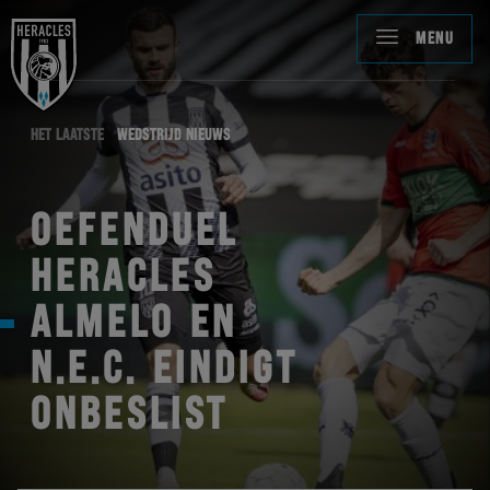
MENU
HET LAATSTE
WEDSTRIJD NIEUWS
OEFENDUEL
HERACLES
ALMELO EN
N.E.C. EINDIGT
ONBESLIST