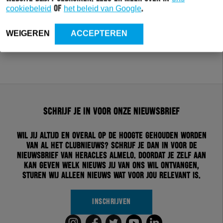
cookiebeleid
of
het beleid van Google
.
WEIGEREN
ACCEPTEREN
Schrijf je in voor onze nieuwsbrief
Wil jij altijd en overal op de hoogte gehouden worden
van al het clubnieuws? Schrijf je dan in voor de
nieuwsbrief van Heracles Almelo. Doordat je zelf aan
kan geven welk nieuws jij van ons wil ontvangen,
sturen wij alleen nieuws wat voor jou relevant is.
INSCHRIJVEN