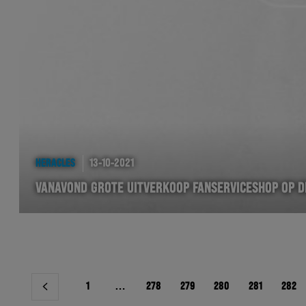
HERACLES
13-10-2021
VANAVOND GROTE UITVERKOOP FANSERVICESHOP OP D
Berichtnavigatie
1
…
278
279
280
281
282