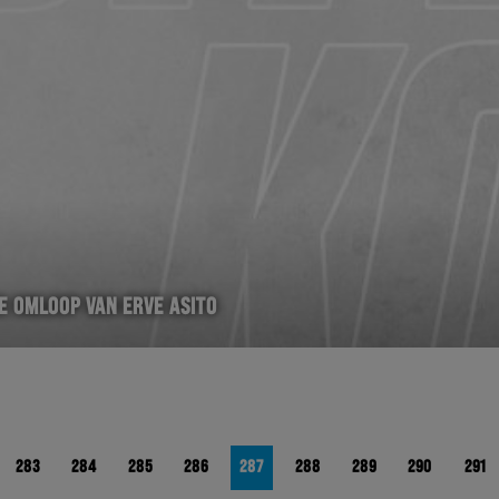
E OMLOOP VAN ERVE ASITO
283
284
285
286
287
288
289
290
291