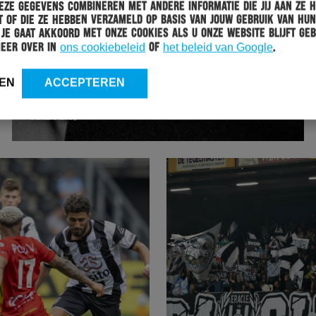
ze gegevens combineren met andere informatie die jij aan ze 
 of die ze hebben verzameld op basis van jouw gebruik van hun
 Je gaat akkoord met onze cookies als u onze website blijft geb
meer over in
ons cookiebeleid
of
het beleid van Google
.
HERACLES
15-10-2021
EN
ACCEPTEREN
STEM NU: IN WELKE SHIRTS SPELEN WE VOLGEND
SEIZOEN?