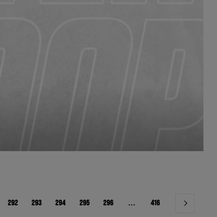
292
293
294
295
296
…
416