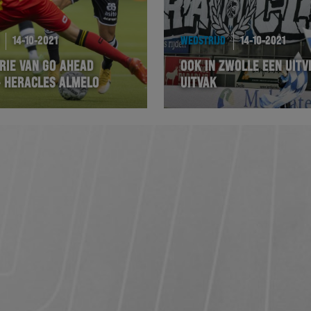
14-10-2021
WEDSTRIJD
14-10-2021
RIE VAN GO AHEAD
OOK IN ZWOLLE EEN UIT
– HERACLES ALMELO
UITVAK