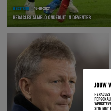
WEDSTRIJD
16-10-2021
HERACLES ALMELO ONDERUIT IN DEVENTER
JOUW 
Heracles
personali
websiteve
site met 