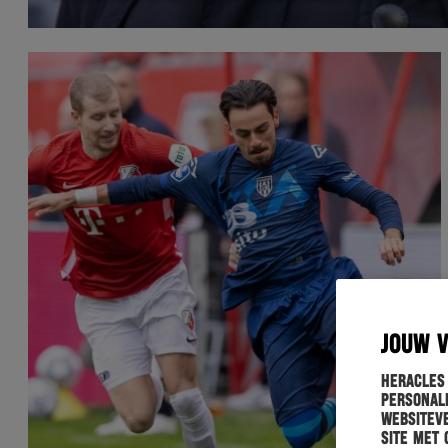
JOUW 
Heracles
personali
websiteve
site met 