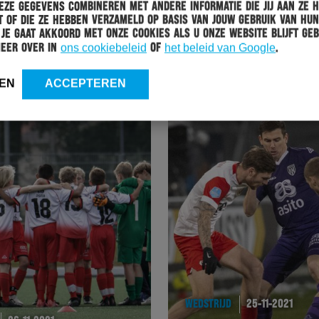
ze gegevens combineren met andere informatie die jij aan ze 
WEDSTRIJD
28-11-2021
 of die ze hebben verzameld op basis van jouw gebruik van hun
 Je gaat akkoord met onze cookies als u onze website blijft geb
HERACLES ALMELO OP DE VALREEP ONDERUIT IN
meer over in
ons cookiebeleid
of
het beleid van Google
.
UTRECHT
EN
ACCEPTEREN
WEDSTRIJD
25-11-2021