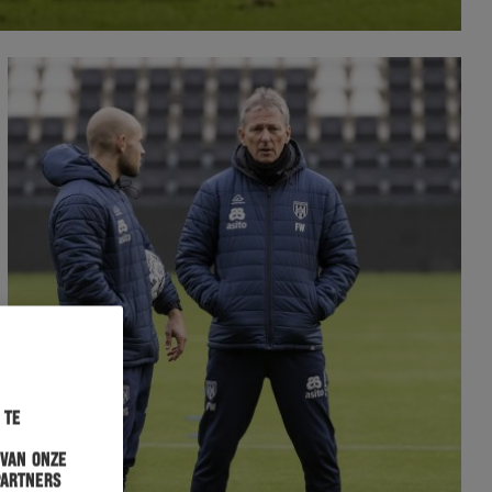
 te
 van onze
partners