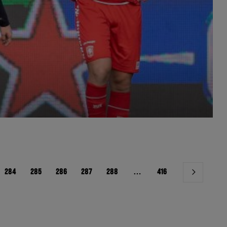
284
285
286
287
288
…
416