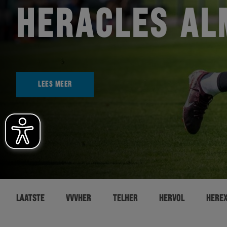
HERACLES AL
LEES MEER
LAATSTE
VVVHER
TELHER
HERVOL
HERE