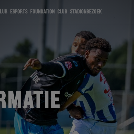
CLUB
ESPORTS
FOUNDATION
CLUB
STADIONBEZOEK
RMATIE