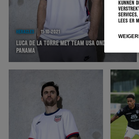
kunnen de
verstrekt
services.
Lees er 
HERACLES
11-10-2021
WEIGER
LUCA DE LA TORRE MET TEAM USA ONDERUIT IN
PANAMA