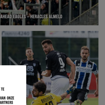
 AHEAD EAGLES – HERACLES ALMELO
 te
 van onze
partners