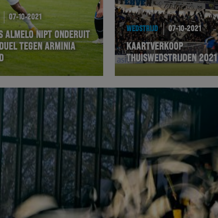
07-10-2021
WEDSTRIJD
07-10-2021
S ALMELO NIPT ONDERUIT
NDUEL TEGEN ARMINIA
KAARTVERKOOP
D
THUISWEDSTRIJDEN 2021