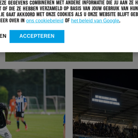
ze gegevens combineren met andere informatie die jij aan ze 
 of die ze hebben verzameld op basis van jouw gebruik van hun
 Je gaat akkoord met onze cookies als u onze website blijft geb
meer over in
ons cookiebeleid
of
het beleid van Google
.
HERACLES
08-10-2021
EN
ACCEPTEREN
TECHNISCHE STAF GEEFT TRAINING AAN PASSEND
VOETBAL RKSV NEO