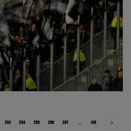
293
294
295
296
297
…
416