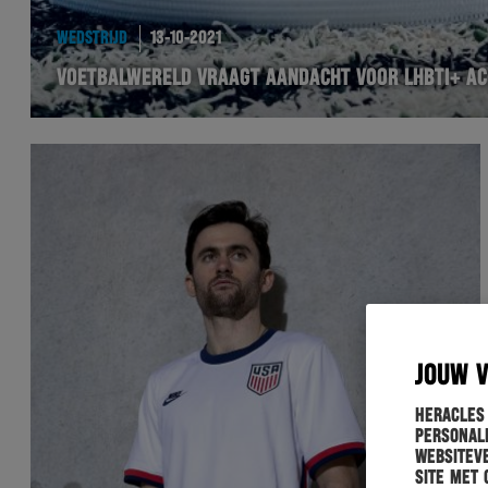
WEDSTRIJD
13-10-2021
VOETBALWERELD VRAAGT AANDACHT VOOR LHBTI+ AC
JOUW 
Heracles
personali
websiteve
site met 