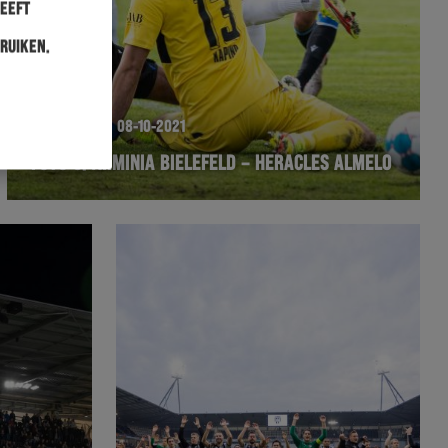
heeft
ruiken.
WEDSTRIJD
08-10-2021
FOTO’S: ARMINIA BIELEFELD – HERACLES ALMELO