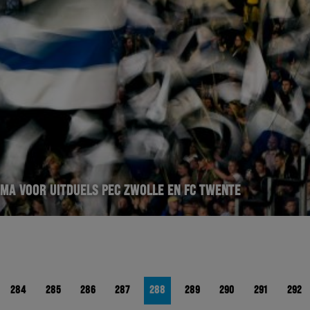
HEMA VOOR UITDUELS PEC ZWOLLE EN FC TWENTE
284
285
286
287
288
289
290
291
292