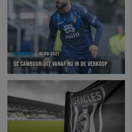
Team Zwart Wit
Futsal
eSports
Academie
WEDSTRIJD
10-09-2021
SC CAMBUUR-UIT VANAF NU IN DE VERKOOP