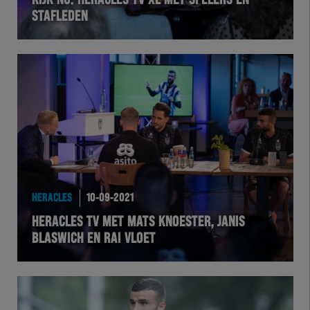
KIJK NU: HERACLES TV XL MET SPELERS EN
STAFLEDEN
VOLHER
HERTEL
Natuurgras
Wedstrijd
Heracles
HERACLES
10-09-2021
BusinessClub
HERACLES TV MET MATS KNOESTER, JANIS
BLASWICH EN RAI VLOET
Foundation
Herakids