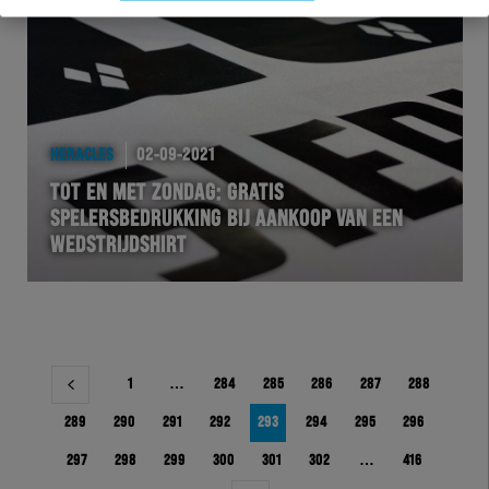
HERACLES
02-09-2021
TOT EN MET ZONDAG: GRATIS
SPELERSBEDRUKKING BIJ AANKOOP VAN EEN
WEDSTRIJDSHIRT
Berichtnavigatie
1
…
284
285
286
287
288
289
290
291
292
293
294
295
296
297
298
299
300
301
302
…
416