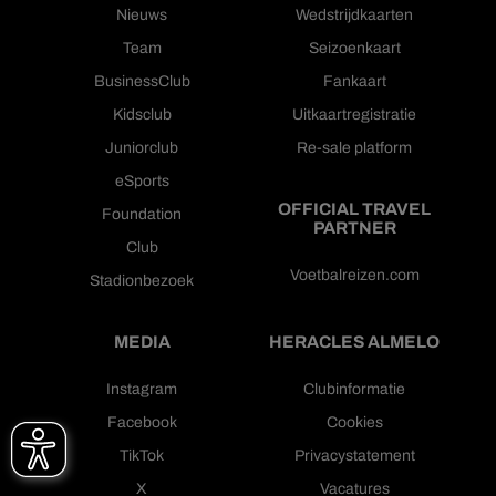
Nieuws
Wedstrijdkaarten
Team
Seizoenkaart
BusinessClub
Fankaart
Kidsclub
Uitkaartregistratie
Juniorclub
Re-sale platform
eSports
OFFICIAL TRAVEL
Foundation
PARTNER
Club
Voetbalreizen.com
Stadionbezoek
MEDIA
HERACLES ALMELO
Instagram
Clubinformatie
Facebook
Cookies
TikTok
Privacystatement
X
Vacatures