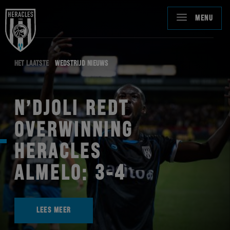
MENU
HET LAATSTE
WEDSTRIJD NIEUWS
N’DJOLI REDT
OVERWINNING
HERACLES
ALMELO: 3-4
LEES MEER