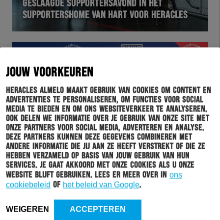
GESLAAGDE SUPPORTERSAVOND IN HET
SUPPORTERSHOME VAN HART VOOR HERACLES
JOUW VOORKEUREN
Heracles Almelo maakt gebruik van cookies om content en
advertenties te personaliseren, om functies voor social
media te bieden en om ons websiteverkeer te analyseren.
Ook delen we informatie over je gebruik van onze site met
onze partners voor social media, adverteren en analyse.
Deze partners kunnen deze gegevens combineren met
HERACLES
03-09-2021
andere informatie die jij aan ze heeft verstrekt of die ze
hebben verzameld op basis van jouw gebruik van hun
HERACLES TV MET TIM GILISSEN EN KAJ
services. Je gaat akkoord met onze cookies als u onze
SIERHUIS
website blijft gebruiken. Lees er meer over in
ons
cookiebeleid
of
het beleid van Google
.
WEIGEREN
ACCEPTEREN