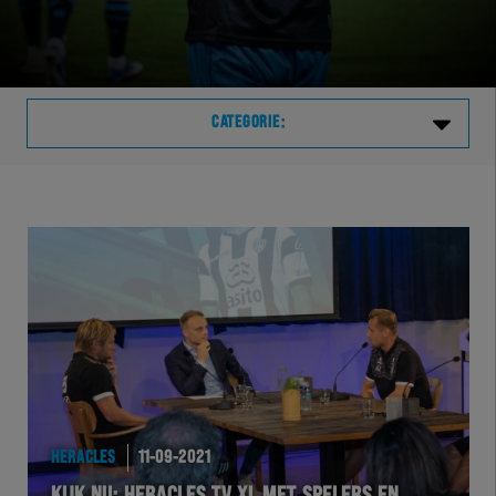
CATEGORIE:
Laatste
VVVHER
TELHER
HERVOL
HEREXC
HERACLES
11-09-2021
EXCHER