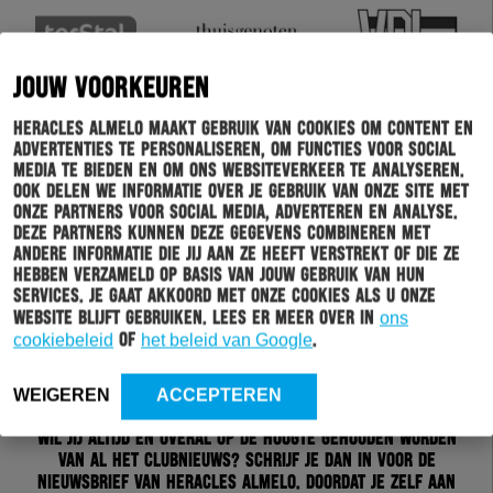
JOUW VOORKEUREN
Heracles Almelo maakt gebruik van cookies om content en
advertenties te personaliseren, om functies voor social
media te bieden en om ons websiteverkeer te analyseren.
Ook delen we informatie over je gebruik van onze site met
onze partners voor social media, adverteren en analyse.
Deze partners kunnen deze gegevens combineren met
andere informatie die jij aan ze heeft verstrekt of die ze
hebben verzameld op basis van jouw gebruik van hun
services. Je gaat akkoord met onze cookies als u onze
website blijft gebruiken. Lees er meer over in
ons
cookiebeleid
of
het beleid van Google
.
Schrijf je in voor onze nieuwsbrief
WEIGEREN
ACCEPTEREN
Wil jij altijd en overal op de hoogte gehouden worden
van al het clubnieuws? Schrijf je dan in voor de
nieuwsbrief van Heracles Almelo. Doordat je zelf aan