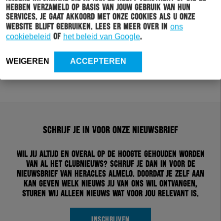
hebben verzameld op basis van jouw gebruik van hun
services. Je gaat akkoord met onze cookies als u onze
website blijft gebruiken. Lees er meer over in
ons
cookiebeleid
of
het beleid van Google
.
WEIGEREN
ACCEPTEREN
Schrijf je in voor onze nieuwsbrief
Wil jij altijd en overal op de hoogte gehouden worden
van al het clubnieuws? Schrijf je dan in voor de
nieuwsbrief van Heracles Almelo. Doordat je zelf aan
kan geven welk nieuws jij van ons wil ontvangen,
sturen wij alleen nieuws wat voor jou relevant is.
INSCHRIJVEN