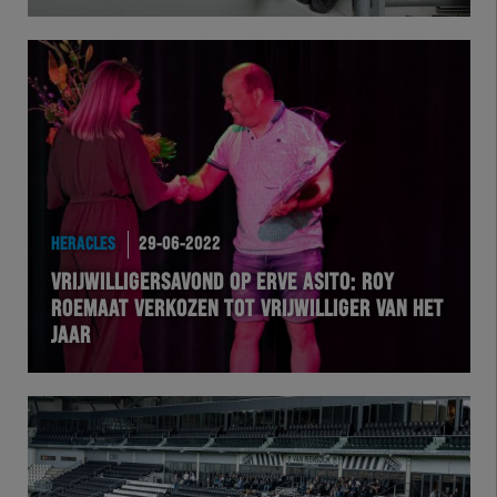
HERTEL
Natuurgras
Wedstrijd
Heracles
HERACLES
29-06-2022
VRIJWILLIGERSAVOND OP ERVE ASITO: ROY
BusinessClub
ROEMAAT VERKOZEN TOT VRIJWILLIGER VAN HET
JAAR
Foundation
Herakids
Team Zwart Wit