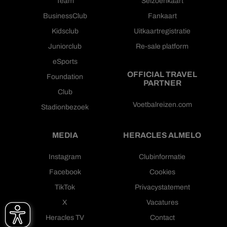
Team
Seizoenkaart
BusinessClub
Fankaart
Kidsclub
Uitkaartregistratie
Juniorclub
Re-sale platform
eSports
OFFICIAL TRAVEL
Foundation
PARTNER
Club
Voetbalreizen.com
Stadionbezoek
MEDIA
HERACLES ALMELO
Instagram
Clubinformatie
Facebook
Cookies
TikTok
Privacystatement
X
Vacatures
Heracles TV
Contact