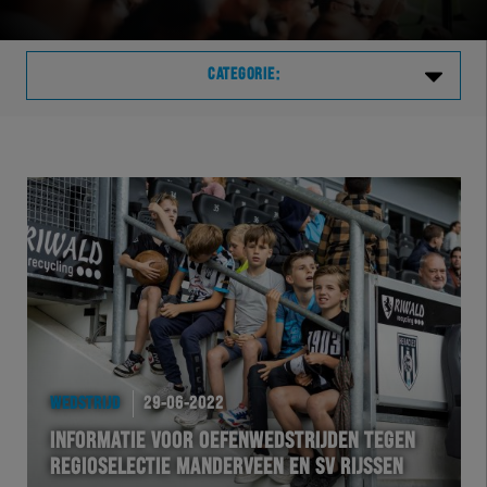
CATEGORIE:
Laatste
VVVHER
TELHER
HERVOL
HEREXC
WEDSTRIJD
29-06-2022
EXCHER
INFORMATIE VOOR OEFENWEDSTRIJDEN TEGEN
REGIOSELECTIE MANDERVEEN EN SV RIJSSEN
VOLHER