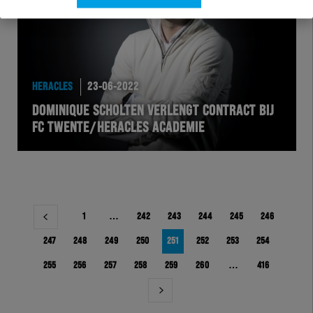
HERACLES
23-06-2022
DOMINIQUE SCHOLTEN VERLENGT CONTRACT BIJ
FC TWENTE/HERACLES ACADEMIE
Berichtnavigatie
1
…
242
243
244
245
246
247
248
249
250
251
252
253
254
255
256
257
258
259
260
…
416