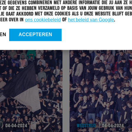
ze gegevens combineren met andere informatie die jij aan ze 
 of die ze hebben verzameld op basis van jouw gebruik van hun
 Je gaat akkoord met onze cookies als u onze website blijft geb
WEDSTRIJD
05-04-2024
meer over in
ons cookiebeleid
of
het beleid van Google
.
VAN DE LOOI: “WE WORDEN STABIELER”
EN
ACCEPTEREN
04-04-2024
WEDSTRIJD
04-04-2024