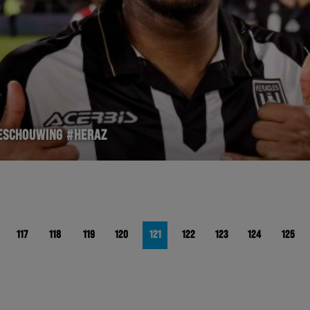
BESCHOUWING #HERAZ
117
118
119
120
121
122
123
124
125