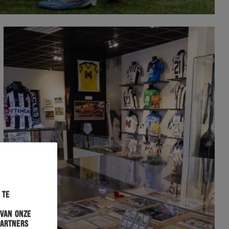
 te
 van onze
partners