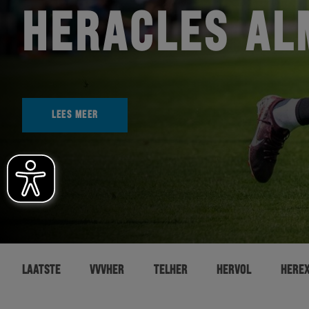
HERACLES AL
LEES MEER
LAATSTE
VVVHER
TELHER
HERVOL
HERE