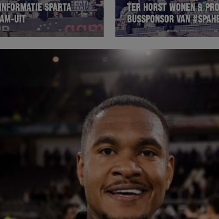
INFORMATIE SPARTA
TER HORST WONEN & PRO
AM-UIT
BUSSPONSOR VAN #SPAH