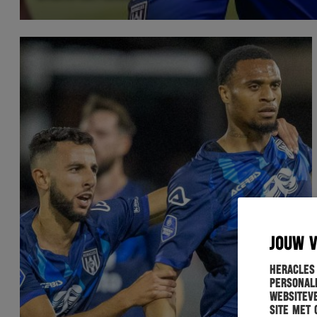
JOUW 
Heracles
personali
websiteve
site met 