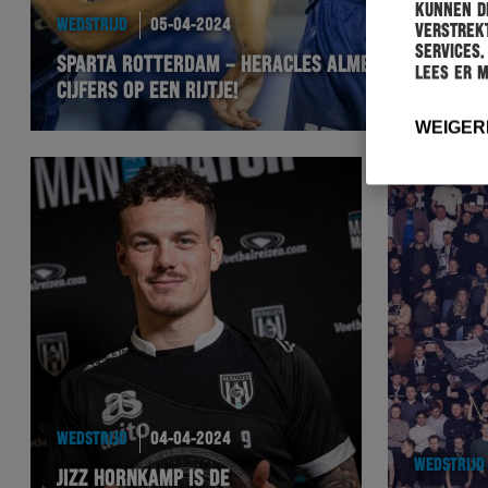
kunnen de
WEDSTRIJD
05-04-2024
verstrekt
services.
SPARTA ROTTERDAM – HERACLES ALMELO: ALLE
Lees er 
CIJFERS OP EEN RIJTJE!
WEIGER
WEDSTRIJD
04-04-2024
WEDSTRIJD
JIZZ HORNKAMP IS DE