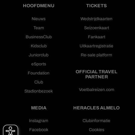
HOOFDMENU
TICKETS
Nieuws
Wedstrijdkaarten
Team
Seizoenkaart
BusinessClub
Fankaart
Kidsclub
Uitkaartregistratie
Juniorclub
Re-sale platform
eSports
OFFICIAL TRAVEL
Foundation
PARTNER
Club
Voetbalreizen.com
Stadionbezoek
MEDIA
HERACLES ALMELO
Instagram
Clubinformatie
Facebook
Cookies