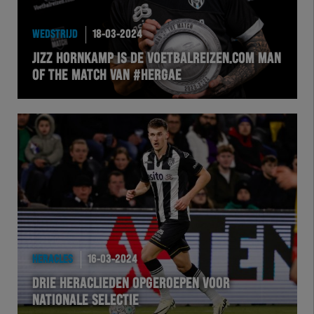
HEREXC
WEDSTRIJD
18-03-2024
EXCHER
JIZZ HORNKAMP IS DE VOETBALREIZEN.COM MAN
OF THE MATCH VAN #HERGAE
VOLHER
HERTEL
Natuurgras
Wedstrijd
Heracles
HERACLES
16-03-2024
BusinessClub
DRIE HERACLIEDEN OPGEROEPEN VOOR
NATIONALE SELECTIE
Foundation