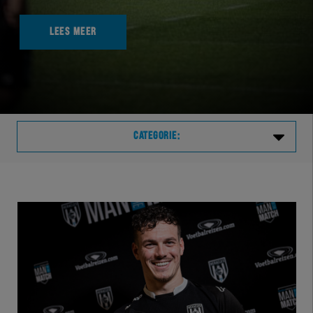
LEES MEER
CATEGORIE:
Laatste
VVVHER
TELHER
HERVOL