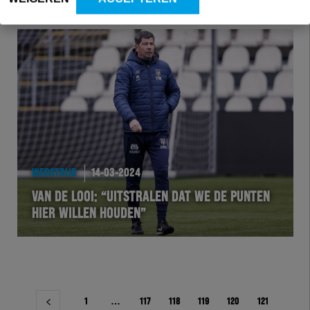
WEDSTRIJD
14-03-2024
VAN DE LOOI: “UITSTRALEN DAT WE DE PUNTEN
HIER WILLEN HOUDEN”
Berichtnavigatie
1
…
117
118
119
120
121