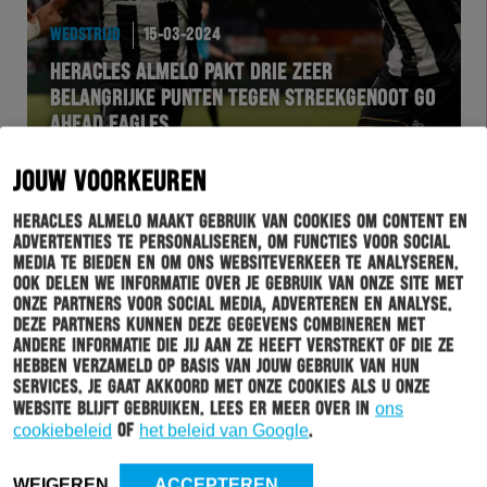
WEDSTRIJD
15-03-2024
HERACLES ALMELO PAKT DRIE ZEER
BELANGRIJKE PUNTEN TEGEN STREEKGENOOT GO
AHEAD EAGLES
JOUW VOORKEUREN
Heracles Almelo maakt gebruik van cookies om content en
advertenties te personaliseren, om functies voor social
media te bieden en om ons websiteverkeer te analyseren.
Ook delen we informatie over je gebruik van onze site met
onze partners voor social media, adverteren en analyse.
Deze partners kunnen deze gegevens combineren met
andere informatie die jij aan ze heeft verstrekt of die ze
hebben verzameld op basis van jouw gebruik van hun
services. Je gaat akkoord met onze cookies als u onze
website blijft gebruiken. Lees er meer over in
ons
WEDSTRIJD
14-03-2024
cookiebeleid
of
het beleid van Google
.
BEZOEKERSINFORMATIE GO AHEAD EAGLES-
THUIS
WEIGEREN
ACCEPTEREN