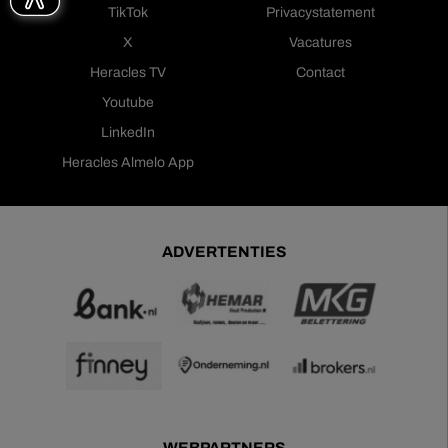
TikTok
Privacystatement
X
Vacatures
Heracles TV
Contact
Youtube
LinkedIn
Heracles Almelo App
ADVERTENTIES
WEBPARTNERS