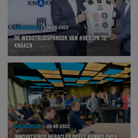
Wedstrijd
Heracles
BUSINESSCLUB
14-05-2022
BusinessClub
DE WEDSTRIJDSPONSOR VAN #HERSPA IS:
KNAKEN
Foundation
Herakids
Team Zwart Wit
Futsal
eSports
BUSINESSCLUB
05-05-2022
Academie
INNOVATIEBOX HERACLES DEELT KENNIS OVER