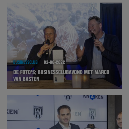
VVVHER
TELHER
HERVOL
HEREXC
BUSINESSCLUB
03-06-2022
EXCHER
DE FOTO’S: BUSINESSCLUBAVOND MET MARCO
VAN BASTEN
VOLHER
HERTEL
Natuurgras