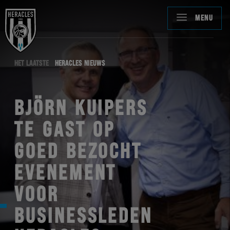
MENU
HET LAATSTE
HERACLES NIEUWS
BJÖRN KUIPERS
TE GAST OP
GOED BEZOCHT
EVENEMENT
VOOR
BUSINESSLEDEN