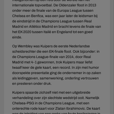
internationale topvoetbal. De Oldenzaler floot in 2013
onder meer de finale van de Europa League tussen
Chelsea en Benfica, was een jaar later de leidsman bij
de eindstrijd in de Champions League tussen Real
Madrid en Atlético Madrid en bracht tevens de finale van
het EK 2020 tussen Italië en Engeland tot een goed
einde.
Op Wembley was Kuipers de eerste Nederlandse
scheidsrechter die een EK-finale floot. Ook bijzonder: in
de Champions League-finale van 2014, door Real
Madrid met 4-1 gewonnen, trok Kuipers maar liefst
twaalf keer de gele kaart, een record. In zijn met humor
doorspekte presentatie ging de ondernemer in op zaken
als leidinggeven, samenwerking, onderling vertrouwen
en presteren onder druk.
Kuipers spaarde zichzelf niet met een uitgebreide
verhandeling over zijn slechtste wedstrijd ooit. Namelijk
Chelsea-PSG in de Champions League, met een
onterechte rode kaart voor Zlatan Ibrahimovic. De kaart
was de inleiding van een reeks van foute beslissingen in