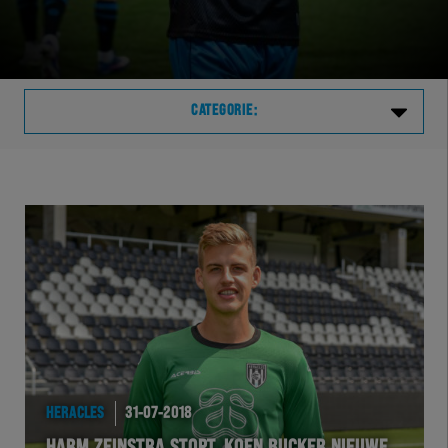
CATEGORIE:
Laatste
VVVHER
TELHER
HERVOL
HEREXC
HERACLES
31-07-2018
EXCHER