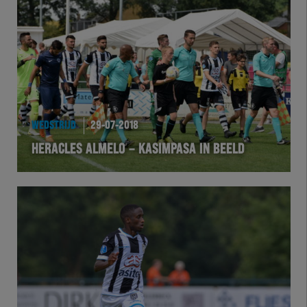
Team Zwart Wit
Futsal
eSports
Academie
WEDSTRIJD
29-07-2018
HERACLES ALMELO – KASIMPASA IN BEELD