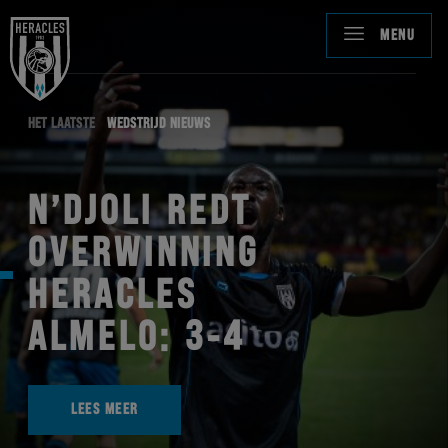
MENU
HET LAATSTE
WEDSTRIJD NIEUWS
N’DJOLI REDT
OVERWINNING
HERACLES
ALMELO: 3-4
LEES MEER