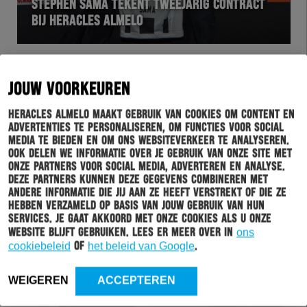
STEPHEN SAMA TEKENT TWEEJARIG CONTRACT
BIJ HERACLES ALMELO
JOUW VOORKEUREN
Heracles Almelo maakt gebruik van cookies om content en
advertenties te personaliseren, om functies voor social
media te bieden en om ons websiteverkeer te analyseren.
Ook delen we informatie over je gebruik van onze site met
onze partners voor social media, adverteren en analyse.
Deze partners kunnen deze gegevens combineren met
andere informatie die jij aan ze heeft verstrekt of die ze
hebben verzameld op basis van jouw gebruik van hun
WEDSTRIJD
26-07-2018
services. Je gaat akkoord met onze cookies als u onze
website blijft gebruiken. Lees er meer over in
ons
HERACLES ALMELO – ALMERE CITY IN BEELD
cookiebeleid
of
het beleid van Google
.
WEIGEREN
ACCEPTEREN