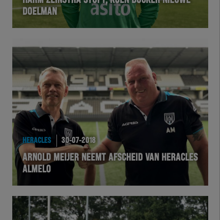
HARM ZEINSTRA STOPT, KOEN BUCKER NIEUWE
DOELMAN
VOLHER
HERTEL
Natuurgras
Wedstrijd
Heracles
HERACLES
30-07-2018
BusinessClub
ARNOLD MEIJER NEEMT AFSCHEID VAN HERACLES
ALMELO
Foundation
Herakids