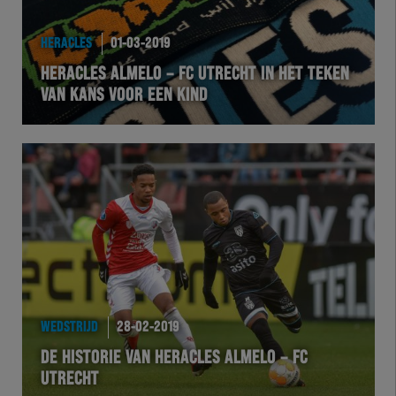
HEREXC
HERACLES
01-03-2019
EXCHER
HERACLES ALMELO – FC UTRECHT IN HET TEKEN
VAN KANS VOOR EEN KIND
VOLHER
HERTEL
Natuurgras
Wedstrijd
Heracles
WEDSTRIJD
28-02-2019
BusinessClub
DE HISTORIE VAN HERACLES ALMELO – FC
UTRECHT
Foundation