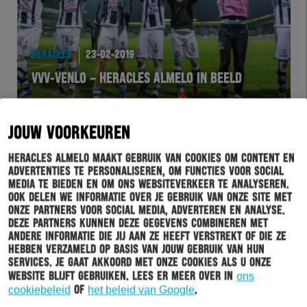
HERACLES
23-02-2019
VVV-VENLO – HERACLES ALMELO IN BEELD
JOUW VOORKEUREN
Heracles Almelo maakt gebruik van cookies om content en
advertenties te personaliseren, om functies voor social
media te bieden en om ons websiteverkeer te analyseren.
Ook delen we informatie over je gebruik van onze site met
onze partners voor social media, adverteren en analyse.
Deze partners kunnen deze gegevens combineren met
andere informatie die jij aan ze heeft verstrekt of die ze
hebben verzameld op basis van jouw gebruik van hun
services. Je gaat akkoord met onze cookies als u onze
WEDSTRIJD
22-02-2019
website blijft gebruiken. Lees er meer over in
ons
cookiebeleid
of
het beleid van Google
.
HERACLES ALMELO PAKT ZEGE IN VENLO