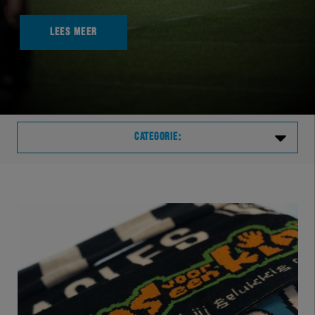
LEES MEER
CATEGORIE:
Laatste
VVVHER
TELHER
HERVOL