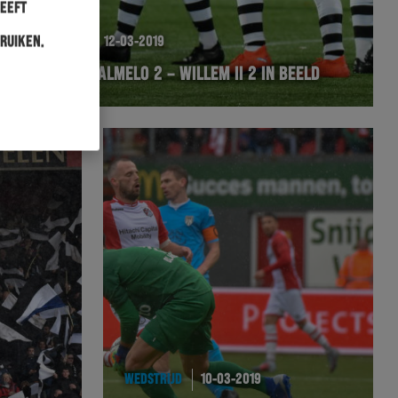
heeft
ruiken.
WEDSTRIJD
12-03-2019
HERACLES ALMELO 2 – WILLEM II 2 IN BEELD
WEDSTRIJD
10-03-2019