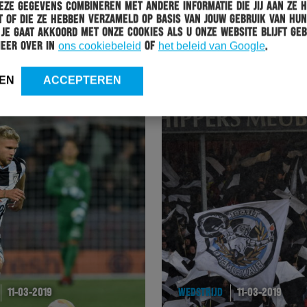
ze gegevens combineren met andere informatie die jij aan ze 
HERACLES
13-03-2019
 of die ze hebben verzameld op basis van jouw gebruik van hun
 Je gaat akkoord met onze cookies als u onze website blijft geb
BRANDLEY KUWAS EN MOHAMMED OSMAN
meer over in
ons cookiebeleid
of
het beleid van Google
.
GESELECTEERD VOOR NATIONALE TEAM
EN
ACCEPTEREN
11-03-2019
WEDSTRIJD
11-03-2019