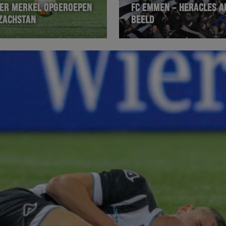
ER MERKEL OPGEROEPEN
FC EMMEN – HERACLES A
ZACHSTAN
BEELD