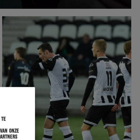
 te
 van onze
partners