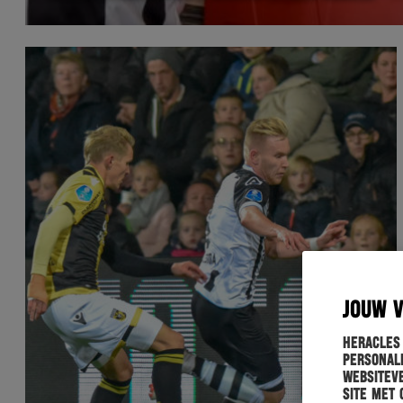
JOUW 
Heracles
personali
websiteve
site met 