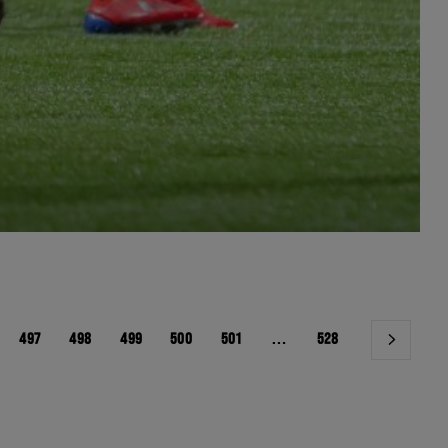
497
498
499
500
501
…
528