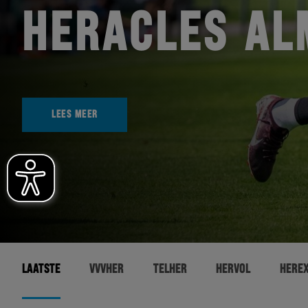
HERACLES AL
LEES MEER
LAATSTE
VVVHER
TELHER
HERVOL
HERE