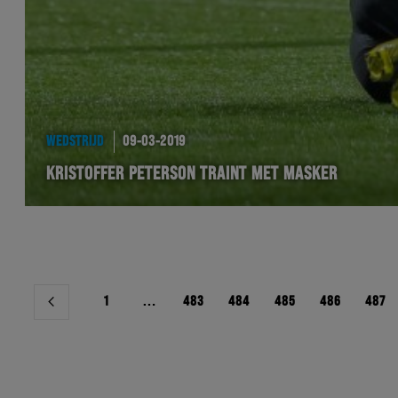
WEDSTRIJD
09-03-2019
KRISTOFFER PETERSON TRAINT MET MASKER
Berichtnavigatie
1
…
483
484
485
486
487