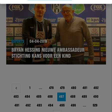
ESPORTS
04-04-2019
BRYAN HESSING NIEUWE AMBASSADEUR
STICHTING KANS VOOR EEN KIND
Berichtnavigatie
1
…
478
479
480
481
482
483
484
485
486
487
488
489
490
491
492
493
494
495
496
…
529