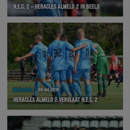
N.E.C. 2 – HERACLES ALMELO 2 IN BEELD
VOLHER
HERTEL
Natuurgras
Wedstrijd
Heracles
BusinessClub
WEDSTRIJD
09-04-2019
HERACLES ALMELO 2 VERSLAAT N.E.C. 2
Foundation
Herakids