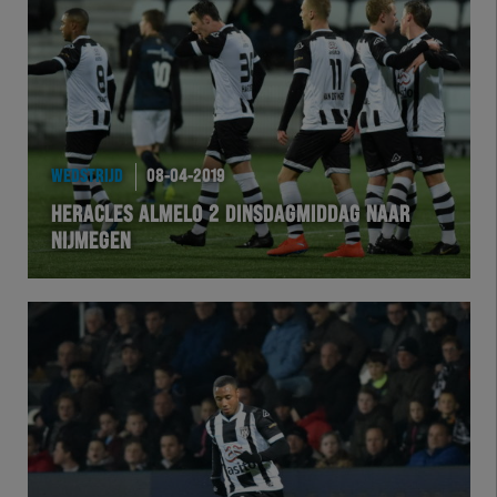
Team Zwart Wit
Futsal
eSports
WEDSTRIJD
08-04-2019
Academie
HERACLES ALMELO 2 DINSDAGMIDDAG NAAR
NIJMEGEN