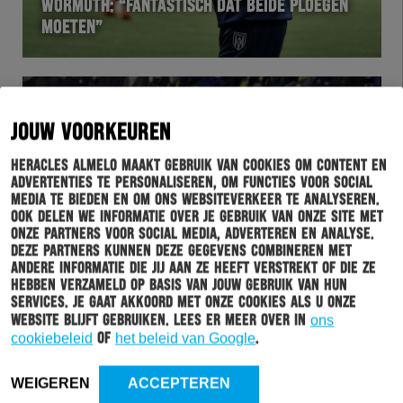
WORMUTH: “FANTASTISCH DAT BEIDE PLOEGEN
MOETEN”
JOUW VOORKEUREN
Heracles Almelo maakt gebruik van cookies om content en
advertenties te personaliseren, om functies voor social
media te bieden en om ons websiteverkeer te analyseren.
Ook delen we informatie over je gebruik van onze site met
onze partners voor social media, adverteren en analyse.
Deze partners kunnen deze gegevens combineren met
WEDSTRIJD
04-04-2019
andere informatie die jij aan ze heeft verstrekt of die ze
hebben verzameld op basis van jouw gebruik van hun
DE HISTORIE VAN HERACLES ALMELO – NAC
services. Je gaat akkoord met onze cookies als u onze
BREDA
website blijft gebruiken. Lees er meer over in
ons
cookiebeleid
of
het beleid van Google
.
WEIGEREN
ACCEPTEREN