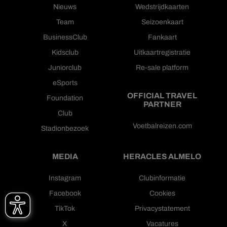
Nieuws
Wedstrijdkaarten
Team
Seizoenkaart
BusinessClub
Fankaart
Kidsclub
Uitkaartregistratie
Juniorclub
Re-sale platform
eSports
OFFICIAL TRAVEL
Foundation
PARTNER
Club
Voetbalreizen.com
Stadionbezoek
MEDIA
HERACLES ALMELO
Instagram
Clubinformatie
Facebook
Cookies
TikTok
Privacystatement
X
Vacatures