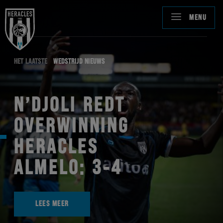
MENU
HET LAATSTE
WEDSTRIJD NIEUWS
N’DJOLI REDT
OVERWINNING
HERACLES
ALMELO: 3-4
LEES MEER