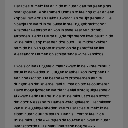
Heracles Almelo liet er in de minuten daarna geen gras
over groeien. Mohammed Osman mikte nog over en een
kopbal van Adrian Dalmau werd van de lijn gehaald. De
Spanjaard werd in de 59ste in stelling gebracht door
Kristoffer Peterson en kon in twee keer van dichtbij
afronden. Lerin Duarte tuigde zijn sterke invalbeurt in de
62ste minuut op met een doelpunt. De middenvelder
nam de bal van grote afstand op de pantoffel en liet
Alessandro Damen op schitterende wijze kansloos.
Excelsior leek uitgeteld maar kwam in de 72ste minuut
terug in de wedstrijd. Jurgen Mattheij kon inkoppen uit
een hoekschop. De bezoekers probeerden aan te
dringen en dat leverde veel ruimte op om te counteren.
Deze mogelijkheden werden veelal slordig uitgespeeld
al kwam Lerin Duarte in de 82ste minuut tot een schot
dat door Alessandro Damen werd gekeerd. Het missen
van al die gelegenheden kwam Heracles Almelo in de
slotminuten duur te staan. Dennis Ecert prikte in de
89ste minuut de 4-4 tegen de touwen en twee minuten
later scoorde Elias Mar Ömarsson nog de 4-5.