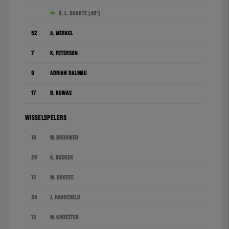
8. L. Duarte (46')
52
A. Merkel
7
K. Peterson
9
Adrián Dalmau
17
B. Kuwas
WISSELSPELERS
16
M. Brouwer
26
K. Bucker
12
W. Droste
34
J. Hardeveld
13
M. Knoester