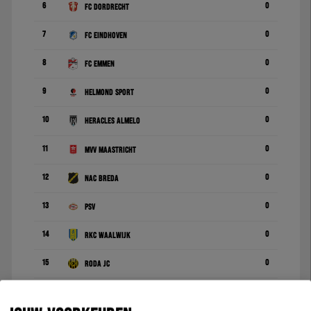
6
0
FC Dordrecht
7
0
FC Eindhoven
8
0
FC Emmen
9
0
Helmond Sport
10
0
Heracles Almelo
11
0
MVV Maastricht
12
0
NAC Breda
13
0
PSV
14
0
RKC Waalwijk
15
0
Roda JC
16
0
TOP Oss