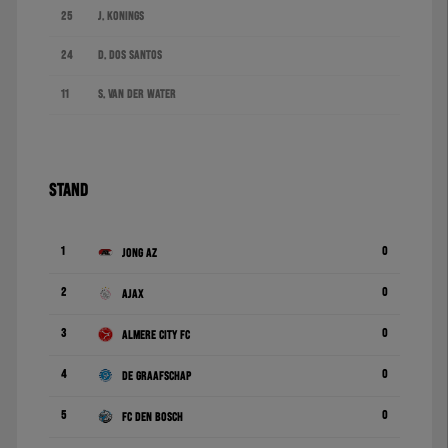
25
J. Konings
24
D. dos Santos
11
S. van der Water
STAND
1
0
Jong AZ
2
0
Ajax
3
0
Almere City FC
4
0
De Graafschap
5
0
FC Den Bosch