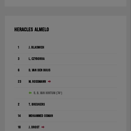
HERACLES ALMELO
1
J. Blaswich
3
L. Czyborra
6
D. Van den Buijs
23
M. Rossmann
5. B. van Hintum (74')
2
T. Breukers
14
Mohammed Osman
18
J. Drost