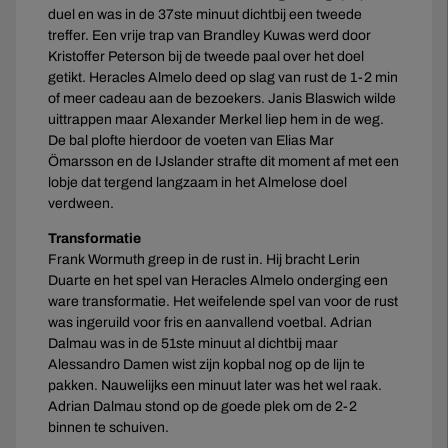
duel en was in de 37ste minuut dichtbij een tweede
treffer. Een vrije trap van Brandley Kuwas werd door
Kristoffer Peterson bij de tweede paal over het doel
getikt. Heracles Almelo deed op slag van rust de 1-2 min
of meer cadeau aan de bezoekers. Janis Blaswich wilde
uittrappen maar Alexander Merkel liep hem in de weg.
De bal plofte hierdoor de voeten van Elias Mar
Ömarsson en de IJslander strafte dit moment af met een
lobje dat tergend langzaam in het Almelose doel
verdween.
Transformatie
Frank Wormuth greep in de rust in. Hij bracht Lerin
Duarte en het spel van Heracles Almelo onderging een
ware transformatie. Het weifelende spel van voor de rust
was ingeruild voor fris en aanvallend voetbal. Adrian
Dalmau was in de 51ste minuut al dichtbij maar
Alessandro Damen wist zijn kopbal nog op de lijn te
pakken. Nauwelijks een minuut later was het wel raak.
Adrian Dalmau stond op de goede plek om de 2-2
binnen te schuiven.