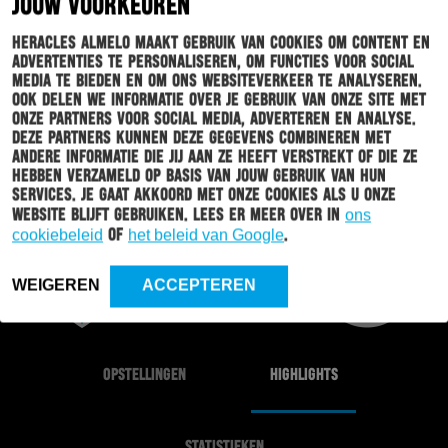
JOUW VOORKEUREN
17
0
Jong FC Utrecht
Heracles Almelo maakt gebruik van cookies om content en
18
0
VVV-Venlo
advertenties te personaliseren, om functies voor social
media te bieden en om ons websiteverkeer te analyseren.
19
0
Vitesse
Ook delen we informatie over je gebruik van onze site met
onze partners voor social media, adverteren en analyse.
Deze partners kunnen deze gegevens combineren met
20
0
FC Volendam
andere informatie die jij aan ze heeft verstrekt of die ze
hebben verzameld op basis van jouw gebruik van hun
services. Je gaat akkoord met onze cookies als u onze
website blijft gebruiken. Lees er meer over in
ons
cookiebeleid
of
het beleid van Google
.
4 - 5
WEIGEREN
ACCEPTEREN
OPSTELLINGEN
HIGHLIGHTS
STATISTIEKEN