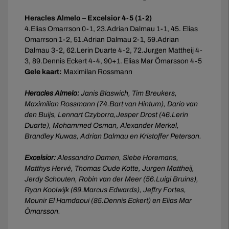
Heracles Almelo – Excelsior 4-5 (1-2)
4.Elias Omarrson 0-1, 23.Adrian Dalmau 1-1, 45. Elias
Omarrson 1-2, 51.Adrian Dalmau 2-1, 59.Adrian
Dalmau 3-2, 62.Lerin Duarte 4-2, 72.Jurgen Mattheij 4-
3, 89.Dennis Eckert 4-4, 90+1. Elias Mar Ömarsson 4-5
Gele kaart:
Maximilan Rossmann
Heracles Almelo:
Janis Blaswich, Tim Breukers,
Maximilian Rossmann (74.Bart van Hintum), Dario van
den Buijs, Lennart Czyborra,Jesper Drost (46.Lerin
Duarte), Mohammed Osman, Alexander Merkel,
Brandley Kuwas, Adrian Dalmau en Kristoffer Peterson.
Excelsior:
Alessandro Damen, Siebe Horemans,
Matthys Hervé, Thomas Oude Kotte, Jurgen Mattheij,
Jerdy Schouten, Robin van der Meer (56.Luigi Bruins),
Ryan Koolwijk (69.Marcus Edwards), Jeffry Fortes,
Mounir El Hamdaoui (85.Dennis Eckert) en Elias Mar
Ömarsson.