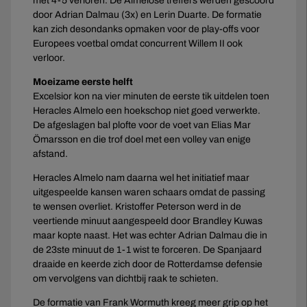
met 4-5 verloren. De Almelose treffers werden gescoord
door Adrian Dalmau (3x) en Lerin Duarte. De formatie
kan zich desondanks opmaken voor de play-offs voor
Europees voetbal omdat concurrent Willem II ook
verloor.
Moeizame eerste helft
Excelsior kon na vier minuten de eerste tik uitdelen toen
Heracles Almelo een hoekschop niet goed verwerkte.
De afgeslagen bal plofte voor de voet van Elias Mar
Ömarsson en die trof doel met een volley van enige
afstand.
Heracles Almelo nam daarna wel het initiatief maar
uitgespeelde kansen waren schaars omdat de passing
te wensen overliet. Kristoffer Peterson werd in de
veertiende minuut aangespeeld door Brandley Kuwas
maar kopte naast. Het was echter Adrian Dalmau die in
de 23ste minuut de 1-1 wist te forceren. De Spanjaard
draaide en keerde zich door de Rotterdamse defensie
om vervolgens van dichtbij raak te schieten.
De formatie van Frank Wormuth kreeg meer grip op het