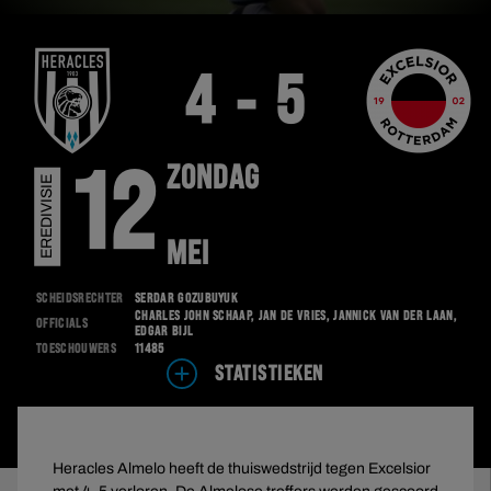
4 - 5
ZONDAG
12
EREDIVISIE
MEI
Scheidsrechter
Serdar Gözübüyük
Charles John Schaap, Jan de Vries, Jannick van der Laan,
Officials
Edgar Bijl
Toeschouwers
11485
STATISTIEKEN
Heracles Almelo heeft de thuiswedstrijd tegen Excelsior