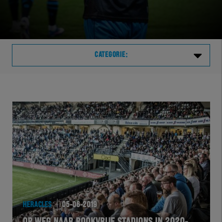
CATEGORIE:
Laatste
VVVHER
TELHER
HERVOL
HEREXC
HERACLES
05-06-2019
EXCHER