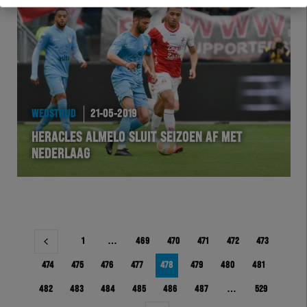
WEDSTRIJD
21-05-2019
HERACLES ALMELO SLUIT SEIZOEN AF MET
NEDERLAAG
Berichtnavigatie
1
…
469
470
471
472
473
474
475
476
477
478
479
480
481
482
483
484
485
486
487
…
529