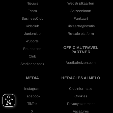
Nieuws
Wedstrijdkaarten
Team
Seizoenkaart
BusinessClub
Fankaart
Kidsclub
Uitkaartregistratie
Juniorclub
Re-sale platform
eSports
OFFICIAL TRAVEL
Foundation
PARTNER
Club
Voetbalreizen.com
Stadionbezoek
MEDIA
HERACLES ALMELO
Instagram
Clubinformatie
Facebook
Cookies
TikTok
Privacystatement
X
Vacatures