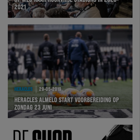
OP WEG NAAR ROOKVRIJE STADIONS IN 2020-
2021
VOLHER
HERTEL
Natuurgras
Wedstrijd
Heracles
HERACLES
29-05-2019
BusinessClub
HERACLES ALMELO START VOORBEREIDING OP
ZONDAG 23 JUNI
Foundation
Herakids