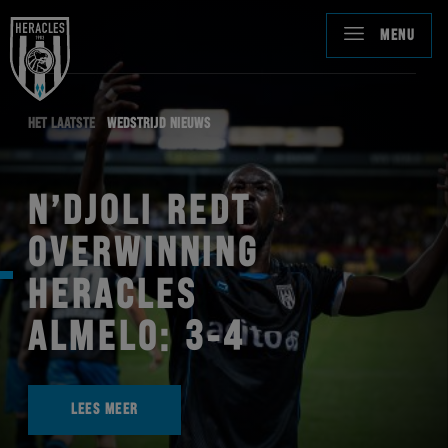
MENU
HET LAATSTE
WEDSTRIJD NIEUWS
N’DJOLI REDT
OVERWINNING
HERACLES
ALMELO: 3-4
LEES MEER