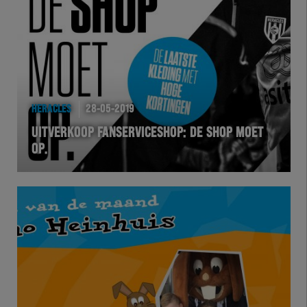
Team Zwart Wit
Futsal
eSports
HERACLES
28-05-2019
Academie
UITVERKOOP FANSERVICESHOP: DE SHOP MOET
OP.