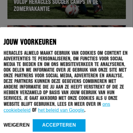
VOLOP HERACLES SOCCER CAMPS IN DE
ZOMERVAKANTIE
JOUW VOORKEUREN
Heracles Almelo maakt gebruik van cookies om content en
advertenties te personaliseren, om functies voor social
media te bieden en om ons websiteverkeer te analyseren.
Ook delen we informatie over je gebruik van onze site met
onze partners voor social media, adverteren en analyse.
Deze partners kunnen deze gegevens combineren met
andere informatie die jij aan ze heeft verstrekt of die ze
hebben verzameld op basis van jouw gebruik van hun
WEDSTRIJD
22-05-2019
services. Je gaat akkoord met onze cookies als u onze
FC UTRECHT – HERACLES ALMELO IN BEELD
website blijft gebruiken. Lees er meer over in
ons
cookiebeleid
of
het beleid van Google
.
WEIGEREN
ACCEPTEREN