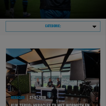
CATEGORIE:
Laatste
VVVHER
TELHER
HERVOL
HEREXC
HERACLES
27-07-2019
EXCHER