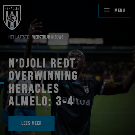
MENU
HET LAATSTE
WEDSTRIJD NIEUWS
N’DJOLI REDT
OVERWINNING
HERACLES
ALMELO: 3-4
LEES MEER