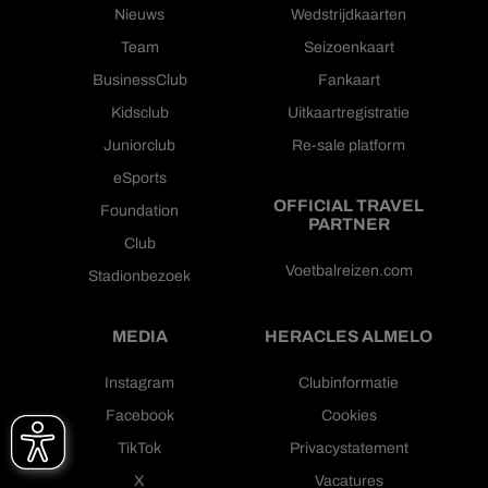
Nieuws
Wedstrijdkaarten
Team
Seizoenkaart
BusinessClub
Fankaart
Kidsclub
Uitkaartregistratie
Juniorclub
Re-sale platform
eSports
OFFICIAL TRAVEL
Foundation
PARTNER
Club
Voetbalreizen.com
Stadionbezoek
MEDIA
HERACLES ALMELO
Instagram
Clubinformatie
Facebook
Cookies
TikTok
Privacystatement
X
Vacatures