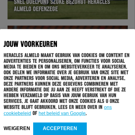
SNEL DOELPUNT SZÖKE BEZORGT HERACLES
ALMELO OEFENZEGE
JOUW VOORKEUREN
Heracles Almelo maakt gebruik van cookies om content en
advertenties te personaliseren, om functies voor social
media te bieden en om ons websiteverkeer te analyseren.
Ook delen we informatie over je gebruik van onze site met
onze partners voor social media, adverteren en analyse.
Deze partners kunnen deze gegevens combineren met
andere informatie die jij aan ze heeft verstrekt of die ze
hebben verzameld op basis van jouw gebruik van hun
WEDSTRIJD
20-07-2019
services. Je gaat akkoord met onze cookies als u onze
FOTO’S: FC VOLENDAM – HERACLES ALMELO
website blijft gebruiken. Lees er meer over in
ons
cookiebeleid
of
het beleid van Google
.
WEIGEREN
ACCEPTEREN