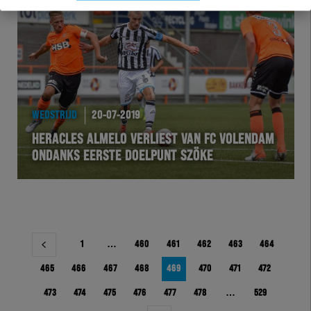
WEDSTRIJD
20-07-2019
HERACLES ALMELO VERLIEST VAN FC VOLENDAM
ONDANKS EERSTE DOELPUNT SZÖKE
Berichtnavigatie
1
…
460
461
462
463
464
465
466
467
468
469
470
471
472
473
474
475
476
477
478
…
529