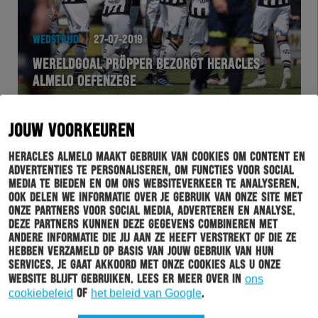
WEDSTRIJD
27-07-2019
WERELDGOAL PRÖPPER BEZORGT HERACLES
ALMELO OEFENZEGE
JOUW VOORKEUREN
Heracles Almelo maakt gebruik van cookies om content en
advertenties te personaliseren, om functies voor social
media te bieden en om ons websiteverkeer te analyseren.
Ook delen we informatie over je gebruik van onze site met
onze partners voor social media, adverteren en analyse.
Deze partners kunnen deze gegevens combineren met
andere informatie die jij aan ze heeft verstrekt of die ze
hebben verzameld op basis van jouw gebruik van hun
services. Je gaat akkoord met onze cookies als u onze
HERACLES
27-07-2019
website blijft gebruiken. Lees er meer over in
ons
KIJK TERUG: HERACLES TV MET WORMUTH EN
cookiebeleid
of
het beleid van Google
.
PRÖPPER