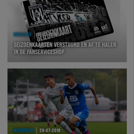
HERACLES
31-07-2019
SEIZOENKAARTEN VERSTUURD EN AF TE HALEN
IN DE FANSERVICESHOP
WEDSTRIJD
28-07-2019