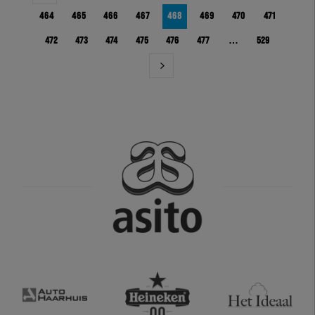
464
465
466
467
468
469
470
471
472
473
474
475
476
477
…
529