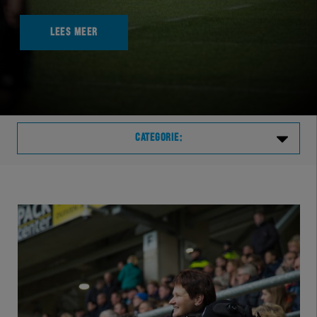
LEES MEER
CATEGORIE:
Laatste
VVVHER
TELHER
HERVOL