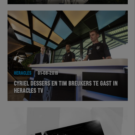
Herakids
Team Zwart Wit
Futsal
eSports
HERACLES
01-08-2019
Academie
CYRIEL DESSERS EN TIM BREUKERS TE GAST IN
HERACLES TV