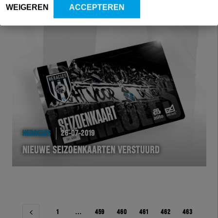
WEIGEREN
ACCEPTEREN
HERACLES
26-07-2019
NIEUWE SEIZOENKAARTEN VERSTUURD
Berichtnavigatie
1
…
459
460
461
462
463