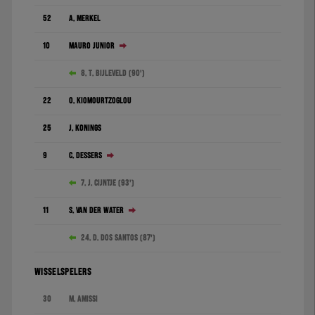
52
A. Merkel
10
Mauro Júnior
8. T. Bijleveld (90')
22
O. Kiomourtzoglou
25
J. Konings
9
C. Dessers
7. J. Cijntje (93')
11
S. van der Water
24. D. dos Santos (87')
WISSELSPELERS
30
M. Amissi