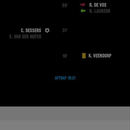
R. DE VOS
59'
N. LAURSEN
C. DESSERS
31'
S. VAN DER WATER
K. VEENDORP
16'
AFTRAP 18:31