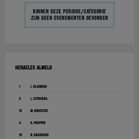
Binnen deze periode/categorie
zijn geen evenementen gevonden
HERACLES ALMELO
1
J. Blaswich
3
L. Czyborra
13
M. Knoester
4
R. Pröpper
19
N. Bakboord