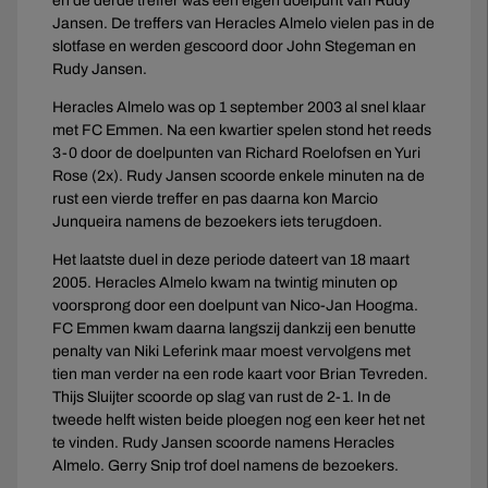
en de derde treffer was een eigen doelpunt van Rudy
Jansen. De treffers van Heracles Almelo vielen pas in de
slotfase en werden gescoord door John Stegeman en
Rudy Jansen.
Heracles Almelo was op 1 september 2003 al snel klaar
met FC Emmen. Na een kwartier spelen stond het reeds
3-0 door de doelpunten van Richard Roelofsen en Yuri
Rose (2x). Rudy Jansen scoorde enkele minuten na de
rust een vierde treffer en pas daarna kon Marcio
Junqueira namens de bezoekers iets terugdoen.
Het laatste duel in deze periode dateert van 18 maart
2005. Heracles Almelo kwam na twintig minuten op
voorsprong door een doelpunt van Nico-Jan Hoogma.
FC Emmen kwam daarna langszij dankzij een benutte
penalty van Niki Leferink maar moest vervolgens met
tien man verder na een rode kaart voor Brian Tevreden.
Thijs Sluijter scoorde op slag van rust de 2-1. In de
tweede helft wisten beide ploegen nog een keer het net
te vinden. Rudy Jansen scoorde namens Heracles
Almelo. Gerry Snip trof doel namens de bezoekers.