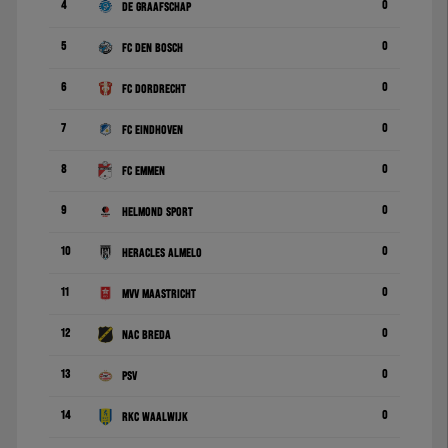
4
0
De Graafschap
5
0
FC Den Bosch
6
0
FC Dordrecht
7
0
FC Eindhoven
8
0
FC Emmen
9
0
Helmond Sport
10
0
Heracles Almelo
11
0
MVV Maastricht
12
0
NAC Breda
13
0
PSV
14
0
RKC Waalwijk