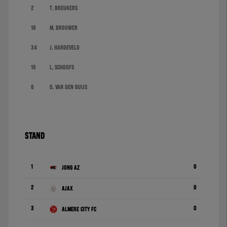
2
T. Breukers
16
M. Brouwer
34
J. Hardeveld
15
L. Schoofs
6
D. Van den Buijs
STAND
1
0
Jong AZ
2
0
Ajax
3
0
Almere City FC