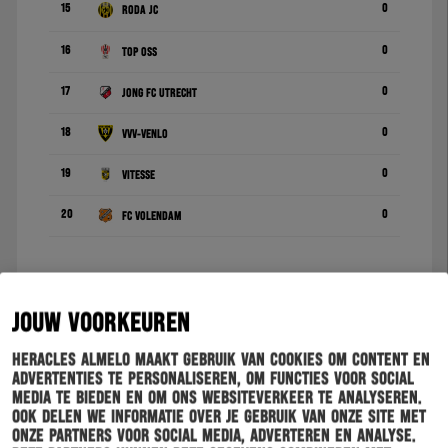
15
0
Roda JC
16
0
TOP Oss
17
0
Jong FC Utrecht
18
0
VVV-Venlo
19
0
Vitesse
20
0
FC Volendam
JOUW VOORKEUREN
2 - 0
Heracles Almelo maakt gebruik van cookies om content en
advertenties te personaliseren, om functies voor social
media te bieden en om ons websiteverkeer te analyseren.
Ook delen we informatie over je gebruik van onze site met
onze partners voor social media, adverteren en analyse.