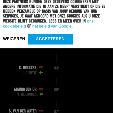
OPSTELLINGEN
HIGHLIGHTS
Deze partners kunnen deze gegevens combineren met
andere informatie die jij aan ze heeft verstrekt of die ze
hebben verzameld op basis van jouw gebruik van hun
services. Je gaat akkoord met onze cookies als u onze
STATISTIEKEN
website blijft gebruiken. Lees er meer over in
ons
cookiebeleid
of
het beleid van Google
.
WEIGEREN
ACCEPTEREN
EINDE WEDSTRIJD
C. DESSERS
93'
J. CIJNTJE
MAURO JÚNIOR
90'
T. BIJLEVELD
S. VAN DER WATER
87'