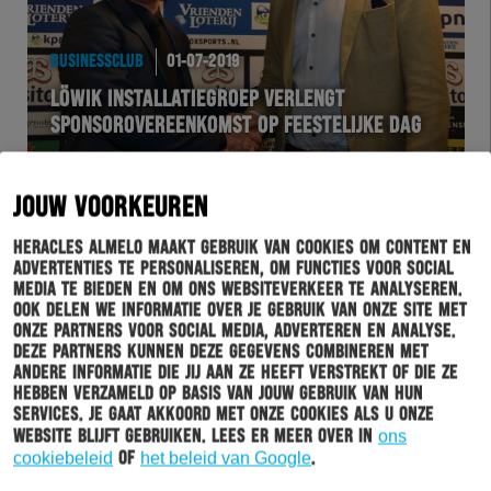
BUSINESSCLUB
01-07-2019
LÖWIK INSTALLATIEGROEP VERLENGT
SPONSOROVEREENKOMST OP FEESTELIJKE DAG
JOUW VOORKEUREN
Heracles Almelo maakt gebruik van cookies om content en
advertenties te personaliseren, om functies voor social
media te bieden en om ons websiteverkeer te analyseren.
Ook delen we informatie over je gebruik van onze site met
onze partners voor social media, adverteren en analyse.
Deze partners kunnen deze gegevens combineren met
andere informatie die jij aan ze heeft verstrekt of die ze
hebben verzameld op basis van jouw gebruik van hun
HERACLES
01-07-2019
services. Je gaat akkoord met onze cookies als u onze
website blijft gebruiken. Lees er meer over in
ons
ERVE ASITO NIEUWE NAAM STADION HERACLES
cookiebeleid
of
het beleid van Google
.
ALMELO