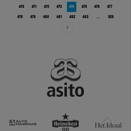
470
471
472
473
474
475
476
477
478
479
480
481
482
483
…
529