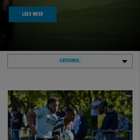
LEES MEER
CATEGORIE:
Laatste
VVVHER
TELHER
HERVOL