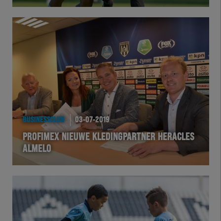
Herakids
Team Zwart Wit
Futsal
eSports
BUSINESSCLUB
03-07-2019
Academie
PROFIMEX NIEUWE KLEDINGPARTNER HERACLES
ALMELO