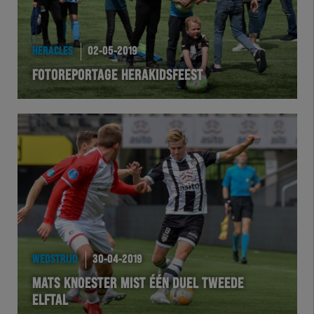
HEREXC
EXCHER
HERACLES
02-05-2019
FOTOREPORTAGE HERAKIDSFEEST
VOLHER
HERTEL
Natuurgras
Wedstrijd
Heracles
WEDSTRIJD
30-04-2019
BusinessClub
MATS KNOESTER MIST ÉÉN DUEL TWEEDE
ELFTAL
Foundation