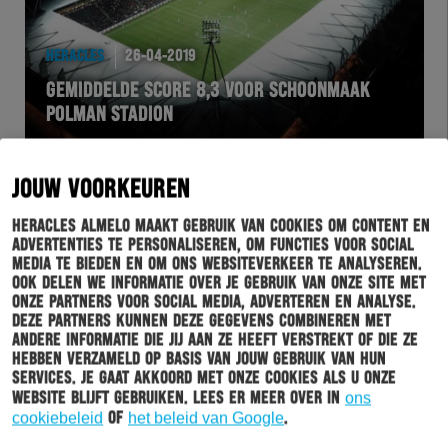
HERACLES
26-04-2019
GEMIDDELDE SCORE 8,3 VOOR SCHOONMAAK
POLMAN STADION
JOUW VOORKEUREN
Heracles Almelo maakt gebruik van cookies om content en
advertenties te personaliseren, om functies voor social
media te bieden en om ons websiteverkeer te analyseren.
Ook delen we informatie over je gebruik van onze site met
onze partners voor social media, adverteren en analyse.
Deze partners kunnen deze gegevens combineren met
andere informatie die jij aan ze heeft verstrekt of die ze
hebben verzameld op basis van jouw gebruik van hun
ESPORTS
25-04-2019
services. Je gaat akkoord met onze cookies als u onze
website blijft gebruiken. Lees er meer over in
ons
HERACLES ESPORTS IS KAMPIOEN IN DE EDIVISIE
cookiebeleid
of
het beleid van Google
.
2018-2019 OP DE XBOX ONE