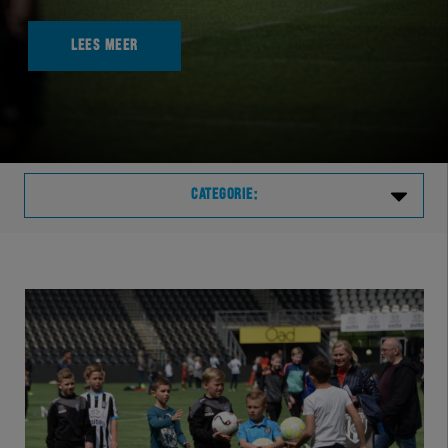
LEES MEER
CATEGORIE:
Laatste
VVVHER
TELHER
HERVOL