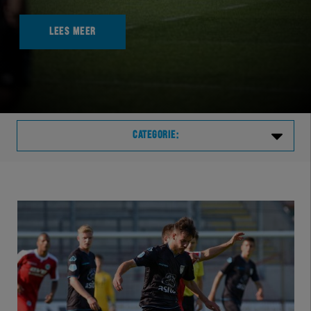
LEES MEER
CATEGORIE:
Laatste
VVVHER
TELHER
HERVOL