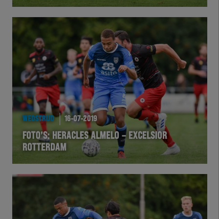
Herakids
Team Zwart Wit
Futsal
eSports
WEDSTRIJD
16-07-2019
Academie
FOTO’S: HERACLES ALMELO – EXCELSIOR
ROTTERDAM