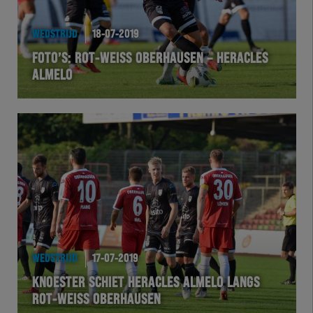
HEREXC
WEDSTRIJD
18-07-2019
EXCHER
FOTO’S: ROT-WEISS OBERHAUSEN – HERACLES
ALMELO
VOLHER
HERTEL
Natuurgras
Wedstrijd
Heracles
WEDSTRIJD
17-07-2019
BusinessClub
KNOESTER SCHIET HERACLES ALMELO LANGS
ROT-WEISS OBERHAUSEN
Foundation