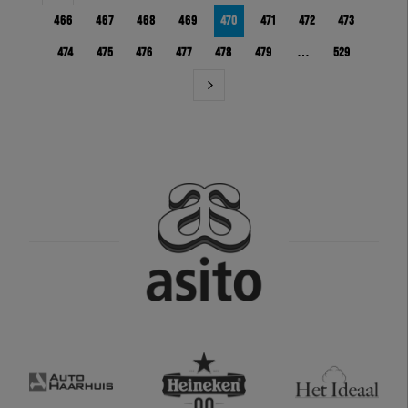
466
467
468
469
470
471
472
473
474
475
476
477
478
479
…
529