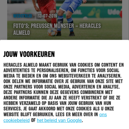
WEDSTRIJD
13-07-2019
FOTO’S: PREUSSEN MÜNSTER – HERACLES
ALMELO
JOUW VOORKEUREN
Heracles Almelo maakt gebruik van cookies om content en
advertenties te personaliseren, om functies voor social
media te bieden en om ons websiteverkeer te analyseren.
Ook delen we informatie over je gebruik van onze site met
onze partners voor social media, adverteren en analyse.
Deze partners kunnen deze gegevens combineren met
andere informatie die jij aan ze heeft verstrekt of die ze
hebben verzameld op basis van jouw gebruik van hun
WEDSTRIJD
13-07-2019
services. Je gaat akkoord met onze cookies als u onze
website blijft gebruiken. Lees er meer over in
ons
HERACLES ALMELO IN TWEEDE HELFT LANGS
cookiebeleid
of
het beleid van Google
.
PREUSSEN MÜNSTER