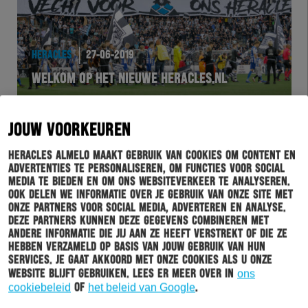
HERACLES
27-06-2019
WELKOM OP HET NIEUWE HERACLES.NL
JOUW VOORKEUREN
Heracles Almelo maakt gebruik van cookies om content en
advertenties te personaliseren, om functies voor social
media te bieden en om ons websiteverkeer te analyseren.
Ook delen we informatie over je gebruik van onze site met
onze partners voor social media, adverteren en analyse.
Deze partners kunnen deze gegevens combineren met
andere informatie die jij aan ze heeft verstrekt of die ze
hebben verzameld op basis van jouw gebruik van hun
HERACLES
27-06-2019
services. Je gaat akkoord met onze cookies als u onze
website blijft gebruiken. Lees er meer over in
ons
ALMELOOS FEESTJE: ALMELOSE SELECTIE –
cookiebeleid
of
het beleid van Google
.
HERACLES ALMELO