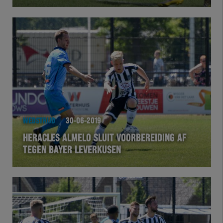
Herakids
Team Zwart Wit
Futsal
eSports
WEDSTRIJD
30-06-2019
Academie
HERACLES ALMELO SLUIT VOORBEREIDING AF
TEGEN BAYER LEVERKUSEN