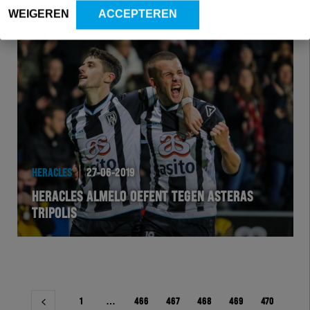
WEIGEREN
ACCEPTEREN
HERACLES
27-06-2019
HERACLES ALMELO OEFENT TEGEN ASTERAS
TRIPOLIS
Berichtnavigatie
1
…
466
467
468
469
470