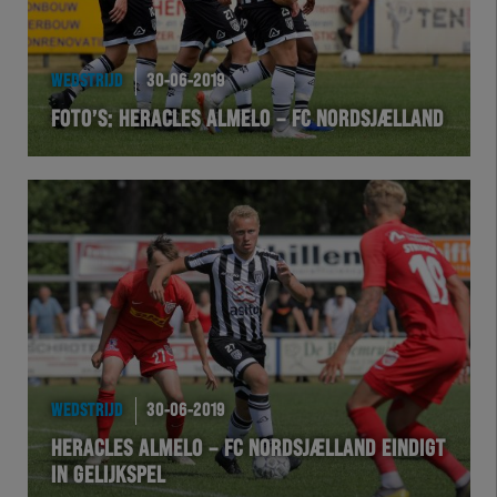
HEREXC
EXCHER
WEDSTRIJD
30-06-2019
FOTO’S: HERACLES ALMELO – FC NORDSJÆLLAND
VOLHER
HERTEL
Natuurgras
Wedstrijd
Heracles
WEDSTRIJD
30-06-2019
BusinessClub
HERACLES ALMELO – FC NORDSJÆLLAND EINDIGT
IN GELIJKSPEL
Foundation