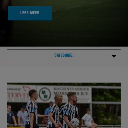
LEES MEER
CATEGORIE:
Laatste
VVVHER
TELHER
HERVOL