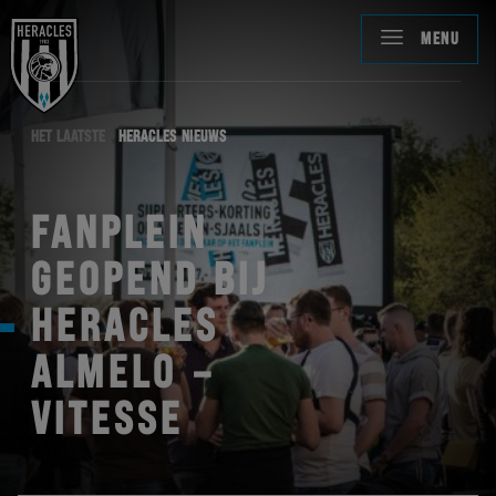
MENU
HET LAATSTE
HERACLES NIEUWS
FANPLEIN
GEOPEND BIJ
HERACLES
ALMELO –
VITESSE