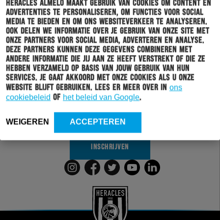
Heracles Almelo maakt gebruik van cookies om content en
advertenties te personaliseren, om functies voor social
media te bieden en om ons websiteverkeer te analyseren.
Ook delen we informatie over je gebruik van onze site met
onze partners voor social media, adverteren en analyse.
Deze partners kunnen deze gegevens combineren met
Schrijf je in voor onze nieuwsbrief
andere informatie die jij aan ze heeft verstrekt of die ze
hebben verzameld op basis van jouw gebruik van hun
services. Je gaat akkoord met onze cookies als u onze
Wil jij altijd en overal op de hoogte gehouden worden
website blijft gebruiken. Lees er meer over in
ons
van al het clubnieuws? Schrijf je dan in voor de
cookiebeleid
of
het beleid van Google
.
nieuwsbrief van Heracles Almelo. Doordat je zelf aan
kan geven welk nieuws jij van ons wil ontvangen,
sturen wij alleen nieuws wat voor jou relevant is.
WEIGEREN
ACCEPTEREN
INSCHRIJVEN