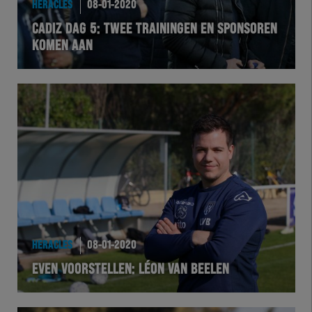
HERACLES
08-01-2020
EXCHER
CADIZ DAG 5: TWEE TRAININGEN EN SPONSOREN
KOMEN AAN
VOLHER
HERTEL
Natuurgras
Wedstrijd
Heracles
BusinessClub
HERACLES
08-01-2020
EVEN VOORSTELLEN: LÉON VAN BEELEN
Foundation