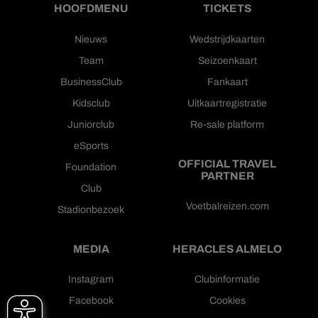
HOOFDMENU
TICKETS
Nieuws
Wedstrijdkaarten
Team
Seizoenkaart
BusinessClub
Fankaart
Kidsclub
Uitkaartregistratie
Juniorclub
Re-sale platform
eSports
OFFICIAL TRAVEL
Foundation
PARTNER
Club
Voetbalreizen.com
Stadionbezoek
MEDIA
HERACLES ALMELO
Instagram
Clubinformatie
Facebook
Cookies