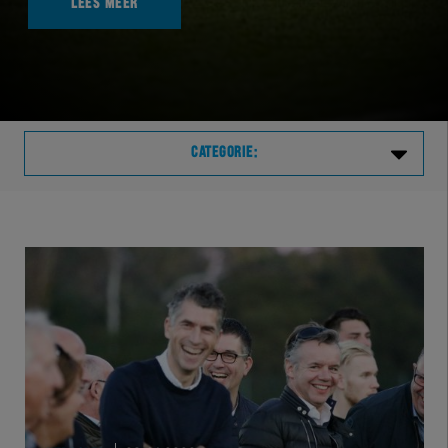
LEES MEER
CATEGORIE:
Laatste
VVVHER
TELHER
HERVOL
HEREXC