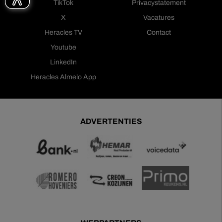
TikTok
Privacystatement
X
Vacatures
Heracles TV
Contact
Youtube
LinkedIn
Heracles Almelo App
ADVERTENTIES