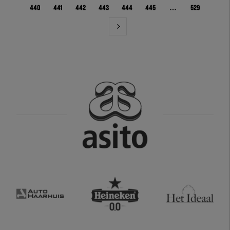
440
441
442
443
444
445
…
529