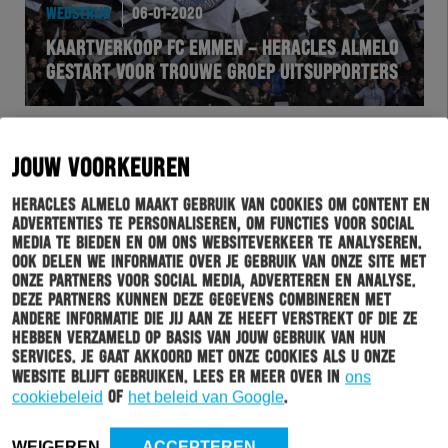
WEDSTRIJD
06-01-2020
KAARTVERKOOP FC EMMEN – HERACLES ALMELO
GESTART VOOR TROUWE GROEP UITSUPPORTERS
JOUW VOORKEUREN
Heracles Almelo maakt gebruik van cookies om content en
advertenties te personaliseren, om functies voor social
media te bieden en om ons websiteverkeer te analyseren.
Ook delen we informatie over je gebruik van onze site met
onze partners voor social media, adverteren en analyse.
Deze partners kunnen deze gegevens combineren met
andere informatie die jij aan ze heeft verstrekt of die ze
hebben verzameld op basis van jouw gebruik van hun
services. Je gaat akkoord met onze cookies als u onze
HERACLES
05-01-2020
website blijft gebruiken. Lees er meer over in
ons
CADIZ DAG 2: EEN DRUK PROGRAMMA
cookiebeleid
of
het beleid van Google
.
WEIGEREN
ACCEPTEREN