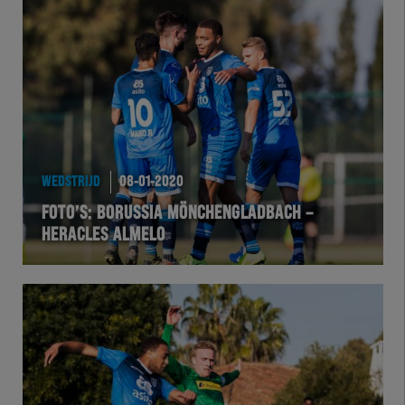
Herakids
Team Zwart Wit
Futsal
eSports
WEDSTRIJD
08-01-2020
Academie
FOTO’S: BORUSSIA MÖNCHENGLADBACH –
HERACLES ALMELO