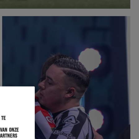
 te
 van onze
partners