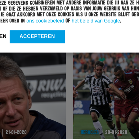
ze gegevens combineren met andere informatie die jij aan ze 
HERACLES
22-01-2020
 of die ze hebben verzameld op basis van jouw gebruik van hun
 Je gaat akkoord met onze cookies als u onze website blijft geb
LENNART CZYBORRA VERVOLGT CARRIÈRE BIJ
meer over in
ons cookiebeleid
of
het beleid van Google
.
ATALANTA BERGAMO
EN
ACCEPTEREN
21-01-2020
HERACLES
20-01-2020