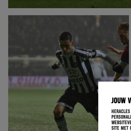
JOUW 
Heracles
personali
websiteve
site met 