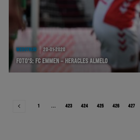
WEDSTRIJD
20-01-2020
FOTO’S: FC EMMEN – HERACLES ALMELO
Berichtnavigatie
1
…
423
424
425
426
427