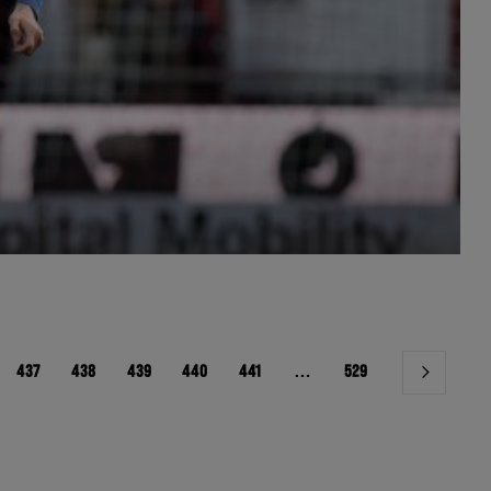
437
438
439
440
441
…
529