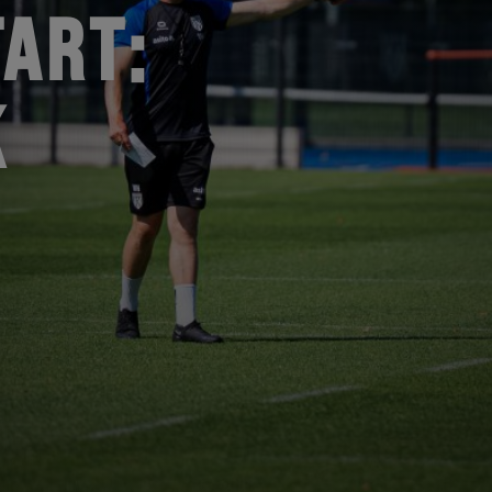
ART:
K