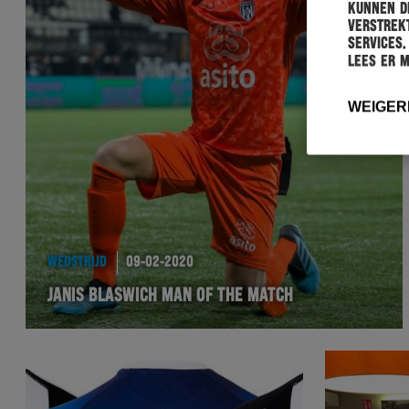
kunnen de
verstrekt
services.
Lees er 
WEIGER
WEDSTRIJD
09-02-2020
JANIS BLASWICH MAN OF THE MATCH