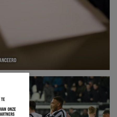
LANCEERD
 te
 van onze
partners