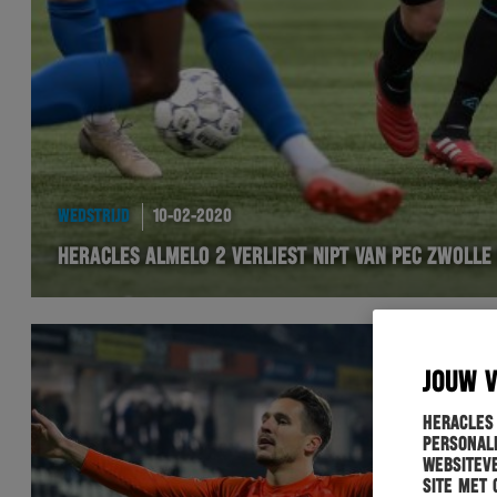
WEDSTRIJD
10-02-2020
HERACLES ALMELO 2 VERLIEST NIPT VAN PEC ZWOLLE
JOUW 
Heracles
personali
websiteve
site met 