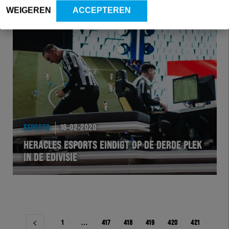
WEIGEREN
ACCEPTEREN
ESPORTS
16-02-2020
HERACLES ESPORTS EINDIGT OP DE DERDE PLEK
IN DE EDIVISIE
Berichtnavigatie
1
…
417
418
419
420
421