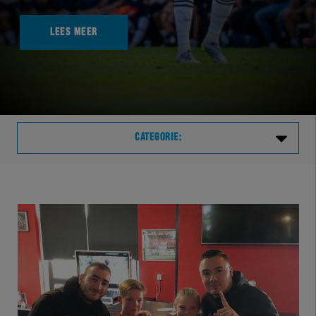
LEES MEER
CATEGORIE:
Laatste
VVVHER
TELHER
HERVOL