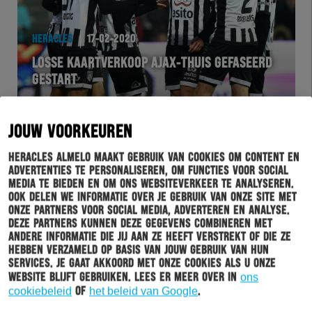
HERACLES
17-02-2020
LOSSE KAARTVERKOOP AJAX-THUIS GEFASEERD
GESTART
JOUW VOORKEUREN
Heracles Almelo maakt gebruik van cookies om content en
advertenties te personaliseren, om functies voor social
media te bieden en om ons websiteverkeer te analyseren.
Ook delen we informatie over je gebruik van onze site met
onze partners voor social media, adverteren en analyse.
Deze partners kunnen deze gegevens combineren met
andere informatie die jij aan ze heeft verstrekt of die ze
hebben verzameld op basis van jouw gebruik van hun
HERACLES
17-02-2020
services. Je gaat akkoord met onze cookies als u onze
website blijft gebruiken. Lees er meer over in
ons
LUCA LENSEN WINT GESIGNEERD SHIRT DELANO
cookiebeleid
of
het beleid van Google
.
BURGZORG