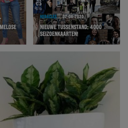
HERACLES
02-06-2020
T
LMELOSE
NIEUWE TUSSENSTAND: 4000
SEIZOENKAARTEN!