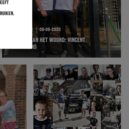
heeft
ruiken.
BUSINESSCLUB
08-06-2020
SPONSOR AAN HET WOORD: VINCENT
CHRISTIAANS