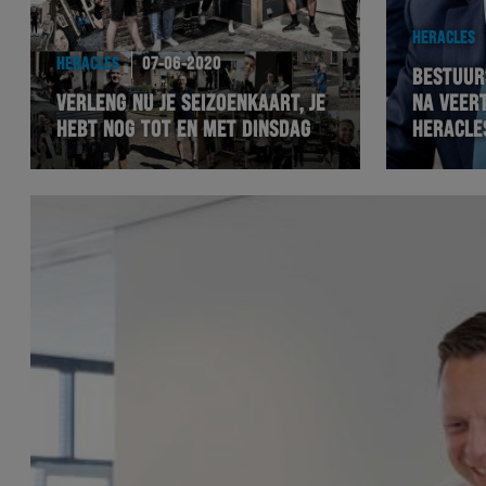
HERACLES
HERACLES
07-06-2020
BESTUUR
VERLENG NU JE SEIZOENKAART, JE
NA VEERT
HEBT NOG TOT EN MET DINSDAG
HERACLE