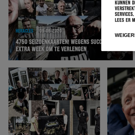
kunnen de
verstrekt
services.
Lees er 
HERACLES
09-06-2020
WEIGER
4750 SEIZOENKAARTEN! WEGENS SUCCES: ÉÉN
EXTRA WEEK OM TE VERLENGEN