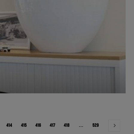
414
415
416
417
418
…
529