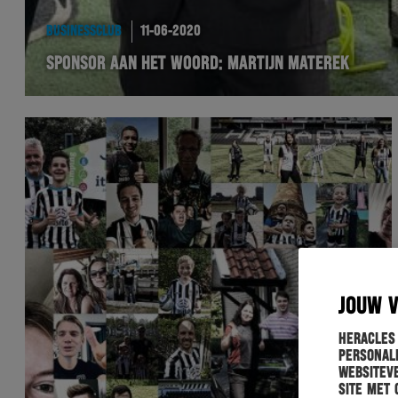
BUSINESSCLUB
11-06-2020
SPONSOR AAN HET WOORD: MARTIJN MATEREK
JOUW 
Heracles
personali
websiteve
site met 