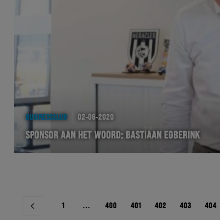
BUSINESSCLUB
02-06-2020
SPONSOR AAN HET WOORD: BASTIAAN EGBERINK
Berichtnavigatie
1
…
400
401
402
403
404