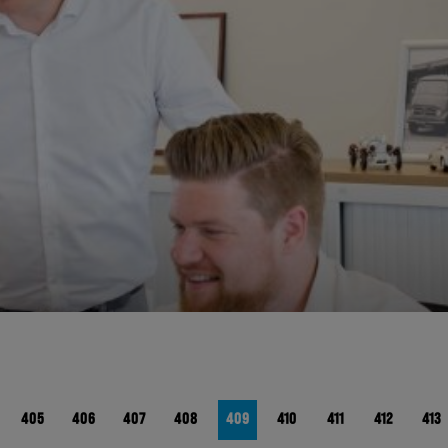
405
406
407
408
409
410
411
412
413