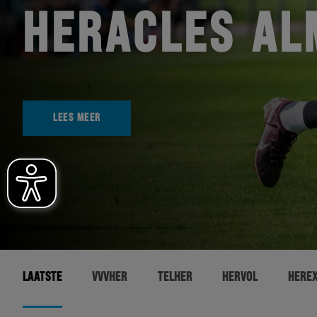
HERACLES AL
LEES MEER
LAATSTE
VVVHER
TELHER
HERVOL
HERE