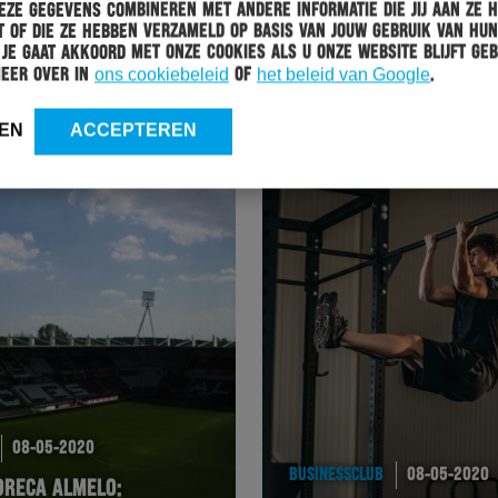
ze gegevens combineren met andere informatie die jij aan ze 
HERACLES
11-05-2020
 of die ze hebben verzameld op basis van jouw gebruik van hun
 Je gaat akkoord met onze cookies als u onze website blijft geb
OOK TIM BREUKERS VERLENGT, VERDEDIGER JAAR
meer over in
ons cookiebeleid
of
het beleid van Google
.
LANGER BIJ HERACLES ALMELO
EN
ACCEPTEREN
08-05-2020
BUSINESSCLUB
08-05-2020
ORECA ALMELO: