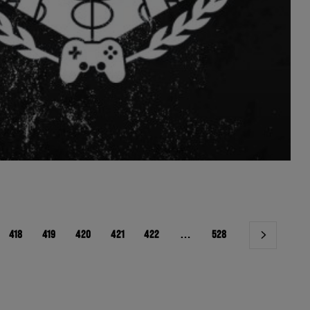
418
419
420
421
422
…
528