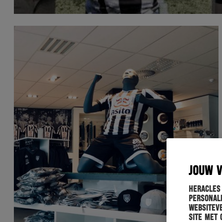
JOUW 
Heracles
personali
websiteve
site met 