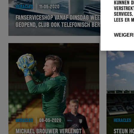
kunnen de
HERACLES
11-05-2020
verstrekt
services.
FANSERVICESHOP VANAF DINSDAG WEER
Lees er 
GEOPEND, CLUB OOK TELEFONISCH BEREIKBAAR
WEIGER
HERACLES
08-05-2020
HERACLES
MICHAEL BROUWER VERLENGT
STEUN H