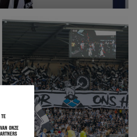
 te
 van onze
partners