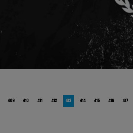
409
410
411
412
413
414
415
416
417