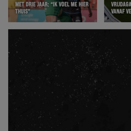
MET DRIE JAAR: “IK VOEL ME HIER
VRIJDAG
THUIS”
VANAF VE