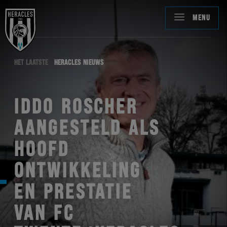
MENU
HET LAATSTE
HERACLES NIEUWS
IDDO ROSCHER
AANGESTELD ALS
HOOFD
ONTWIKKELING
EN PRESTATIE
VAN FC