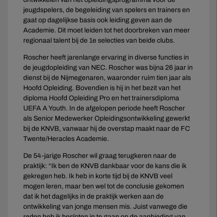
jeugdspelers, de begeleiding van spelers en trainers en
gaat op dagelijkse basis ook leiding geven aan de
Academie. Dit moet leiden tot het doorbreken van meer
regionaal talent bij de 1e selecties van beide clubs.
Roscher heeft jarenlange ervaring in diverse functies in
de jeugdopleiding van NEC. Roscher was bijna 26 jaar in
dienst bij de Nijmegenaren, waaronder ruim tien jaar als
Hoofd Opleiding. Bovendien is hij in het bezit van het
diploma Hoofd Opleiding Pro en het trainersdiploma
UEFA A Youth. In de afgelopen periode heeft Roscher
als Senior Medewerker Opleidingsontwikkeling gewerkt
bij de KNVB, vanwaar hij de overstap maakt naar de FC
Twente/Heracles Academie.
De 54-jarige Roscher wil graag terugkeren naar de
praktijk: “Ik ben de KNVB dankbaar voor de kans die ik
gekregen heb. Ik heb in korte tijd bij de KNVB veel
mogen leren, maar ben wel tot de conclusie gekomen
dat ik het dagelijks in de praktijk werken aan de
ontwikkeling van jonge mensen mis. Juist vanwege die
reden heb ik besloten in te gaan op de aanbieding van