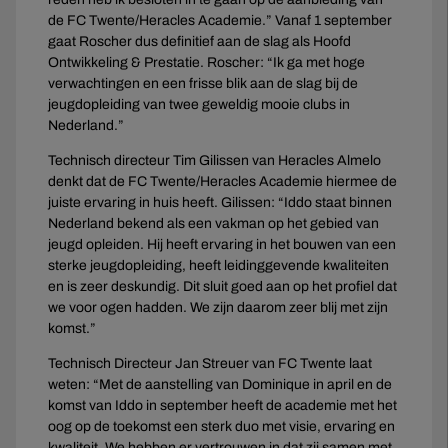
de FC Twente/Heracles Academie.” Vanaf 1 september
gaat Roscher dus definitief aan de slag als Hoofd
Ontwikkeling & Prestatie. Roscher: “Ik ga met hoge
verwachtingen en een frisse blik aan de slag bij de
jeugdopleiding van twee geweldig mooie clubs in
Nederland.”
Technisch directeur Tim Gilissen van Heracles Almelo
denkt dat de FC Twente/Heracles Academie hiermee de
juiste ervaring in huis heeft. Gilissen: “Iddo staat binnen
Nederland bekend als een vakman op het gebied van
jeugd opleiden. Hij heeft ervaring in het bouwen van een
sterke jeugdopleiding, heeft leidinggevende kwaliteiten
en is zeer deskundig. Dit sluit goed aan op het profiel dat
we voor ogen hadden. We zijn daarom zeer blij met zijn
komst.”
Technisch Directeur Jan Streuer van FC Twente laat
weten: “Met de aanstelling van Dominique in april en de
komst van Iddo in september heeft de academie met het
oog op de toekomst een sterk duo met visie, ervaring en
kwaliteit. We hebben er vertrouwen in dat zij samen met