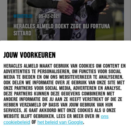
WEDSTRIJD
05-02-2021
HERACLES ALMELO BOEKT ZEGE BIJ FORTUNA
SITTARD
JOUW VOORKEUREN
Heracles Almelo maakt gebruik van cookies om content en
advertenties te personaliseren, om functies voor social
media te bieden en om ons websiteverkeer te analyseren.
Ook delen we informatie over je gebruik van onze site met
onze partners voor social media, adverteren en analyse.
Deze partners kunnen deze gegevens combineren met
andere informatie die jij aan ze heeft verstrekt of die ze
hebben verzameld op basis van jouw gebruik van hun
WEDSTRIJD
04-02-2021
services. Je gaat akkoord met onze cookies als u onze
website blijft gebruiken. Lees er meer over in
ons
WORMUTH: “SINDS THUISNEDERLAAG TEGEN
cookiebeleid
of
het beleid van Google
.
FORTUNA HEEL GOED OPGEPAKT”