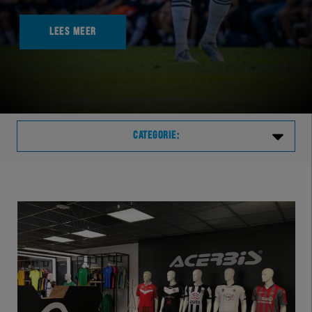
LEES MEER
CATEGORIE:
Laatste
VVVHER
TELHER
HERVOL