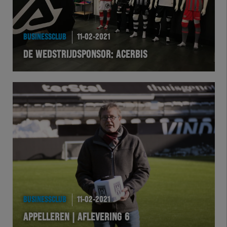
HEREXC
EXCHER
BUSINESSCLUB
11-02-2021
DE WEDSTRIJDSPONSOR: ACERBIS
VOLHER
HERTEL
Natuurgras
Wedstrijd
Heracles
BusinessClub
BUSINESSCLUB
11-02-2021
APPELLEREN | AFLEVERING 6
Foundation