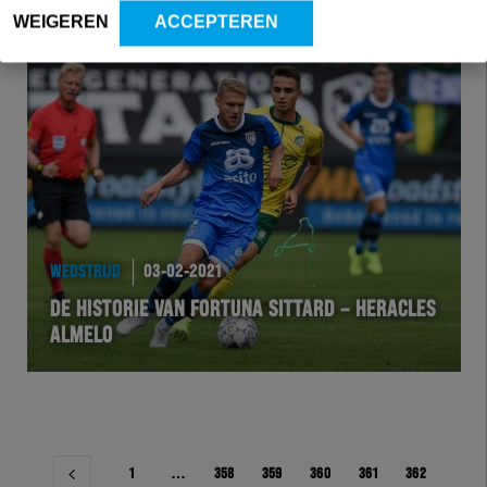
WEIGEREN
ACCEPTEREN
WEDSTRIJD
03-02-2021
DE HISTORIE VAN FORTUNA SITTARD – HERACLES
ALMELO
Berichtnavigatie
1
…
358
359
360
361
362