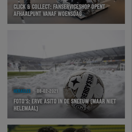
CLICK & COLLECT: FANSERVICESHOP OPENT
AFHAALPUNT VANAF WOENSDAG
HERACLES
08-02-2021
FOTO’S: ERVE ASITO IN DE SNEEUW (MAAR NIET
HELEMAAL)