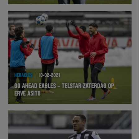
Herakids
Team Zwart Wit
Futsal
eSports
HERACLES
10-02-2021
Academie
GO AHEAD EAGLES – TELSTAR ZATERDAG OP
ERVE ASITO