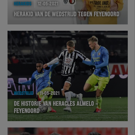
HERAKIDS
12-05-2021
HERAKID VAN DE WEDSTRIJD TEGEN FEYENOORD
WEDSTRIJD
11-05-2021
DE HISTORIE VAN HERACLES ALMELO –
FEYENOORD