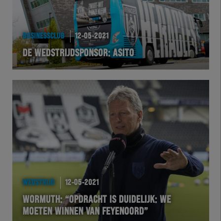
HEREXC
EXCHER
BUSINESSCLUB
12-05-2021
DE WEDSTRIJDSPONSOR: ASITO
VOLHER
HERTEL
Natuurgras
Wedstrijd
Heracles
WEDSTRIJD
12-05-2021
BusinessClub
WORMUTH: “OPDRACHT IS DUIDELIJK: WE
MOETEN WINNEN VAN FEYENOORD”
Foundation