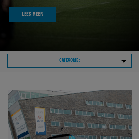
LEES MEER
CATEGORIE:
Laatste
VVVHER
TELHER
HERVOL