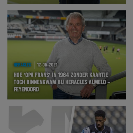
Herakids
Team Zwart Wit
Futsal
eSports
HERACLES
12-05-2021
HOE ‘OPA FRANS’ IN 1964 ZONDER KAARTJE
Academie
TOCH BINNENKWAM BIJ HERACLES ALMELO –
FEYENOORD