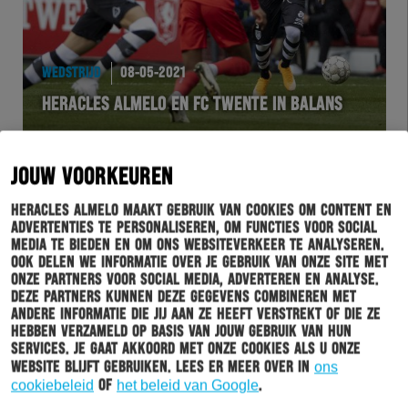
WEDSTRIJD
08-05-2021
HERACLES ALMELO EN FC TWENTE IN BALANS
JOUW VOORKEUREN
Heracles Almelo maakt gebruik van cookies om content en
advertenties te personaliseren, om functies voor social
media te bieden en om ons websiteverkeer te analyseren.
Ook delen we informatie over je gebruik van onze site met
onze partners voor social media, adverteren en analyse.
Deze partners kunnen deze gegevens combineren met
andere informatie die jij aan ze heeft verstrekt of die ze
hebben verzameld op basis van jouw gebruik van hun
HERACLES
07-05-2021
services. Je gaat akkoord met onze cookies als u onze
website blijft gebruiken. Lees er meer over in
ons
MIJLPAAL: 1903E SEIZOENKAART VOOR JEROEN
cookiebeleid
of
het beleid van Google
.
TER WAL