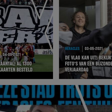
HERACLES
03-05-2021
04-05-2021
DE VLAG KAN UIT! BEKIJK
AANTAL! AL 1300
FOTO’S VAN EEN BIJZOND
KAARTEN BESTELD
VERJAARDAG