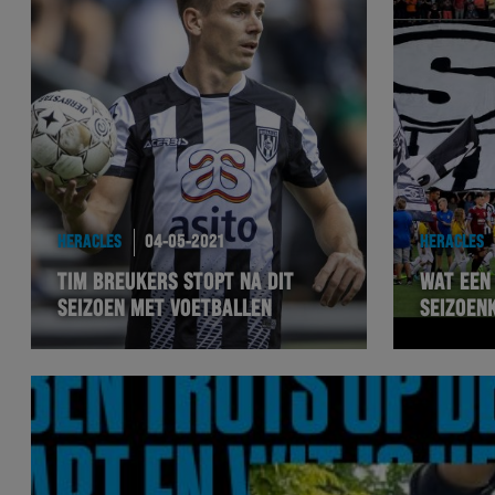
HERACLES
04-05-2021
HERACLES
TIM BREUKERS STOPT NA DIT
WAT EEN 
SEIZOEN MET VOETBALLEN
SEIZOEN