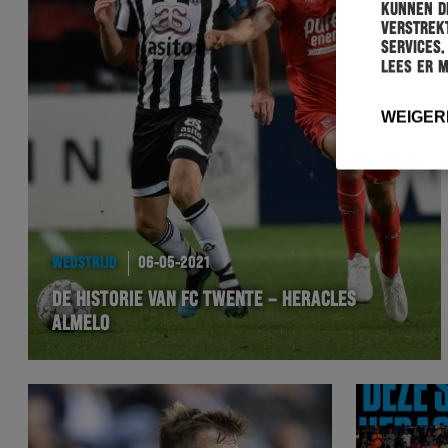
kunnen de
verstrekt
services.
Lees er 
WEIGER
WEDSTRIJD
06-05-2021
DE HISTORIE VAN FC TWENTE – HERACLES
ALMELO