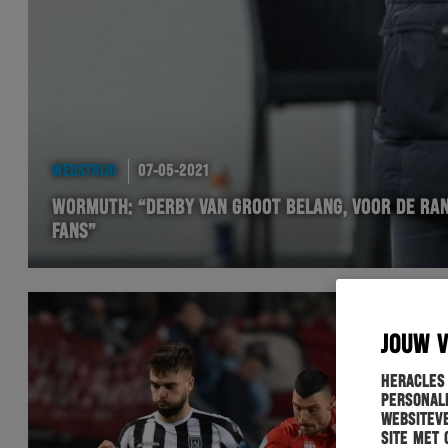
WEDSTRIJD
07-05-2021
WORMUTH: “DERBY VAN GROOT BELANG, VOOR DE RAN
FANS”
JOUW 
Heracles
personali
websiteve
site met 