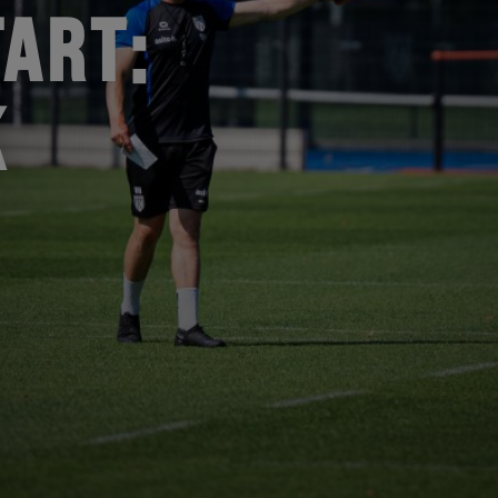
ART:
K