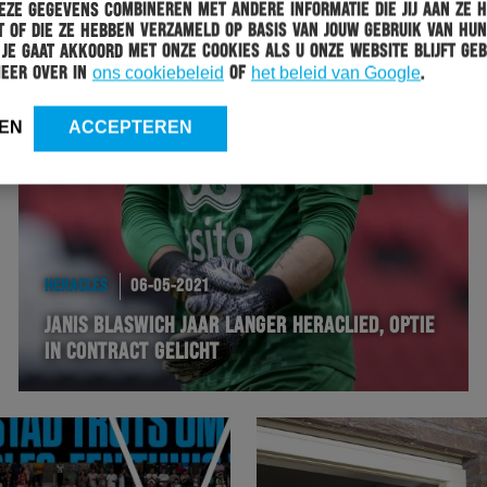
ze gegevens combineren met andere informatie die jij aan ze 
 of die ze hebben verzameld op basis van jouw gebruik van hun
 Je gaat akkoord met onze cookies als u onze website blijft geb
meer over in
ons cookiebeleid
of
het beleid van Google
.
EN
ACCEPTEREN
HERACLES
06-05-2021
JANIS BLASWICH JAAR LANGER HERACLIED, OPTIE
IN CONTRACT GELICHT