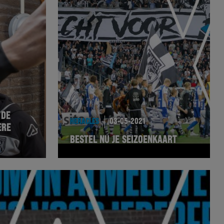
 DE
HERACLES
03-05-2021
ERE
BESTEL NU JE SEIZOENKAART