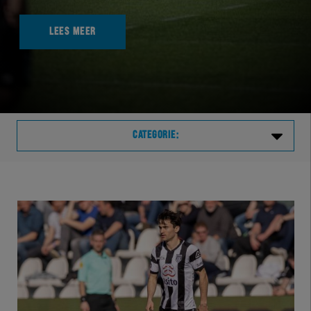
LEES MEER
CATEGORIE:
Laatste
VVVHER
TELHER
HERVOL