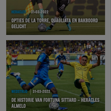
HEREXC
HERACLES
31-03-2022
EXCHER
OPTIES DE LA TORRE, QUAGLIATA EN BAKBOORD
GELICHT
VOLHER
HERTEL
Natuurgras
Wedstrijd
Heracles
WEDSTRIJD
31-03-2022
BusinessClub
DE HISTORIE VAN FORTUNA SITTARD – HERACLES
ALMELO
Foundation