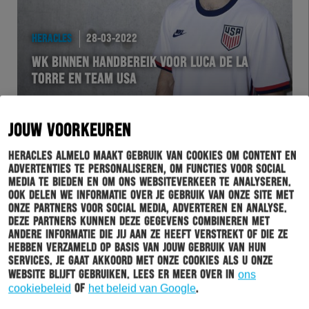
HERACLES
28-03-2022
WK BINNEN HANDBEREIK VOOR LUCA DE LA
TORRE EN TEAM USA
JOUW VOORKEUREN
Heracles Almelo maakt gebruik van cookies om content en
advertenties te personaliseren, om functies voor social
media te bieden en om ons websiteverkeer te analyseren.
Ook delen we informatie over je gebruik van onze site met
onze partners voor social media, adverteren en analyse.
Deze partners kunnen deze gegevens combineren met
andere informatie die jij aan ze heeft verstrekt of die ze
hebben verzameld op basis van jouw gebruik van hun
WEDSTRIJD
25-03-2022
services. Je gaat akkoord met onze cookies als u onze
website blijft gebruiken. Lees er meer over in
ons
DE FOTO’S VAN VFL BOCHUM – HERACLES
cookiebeleid
of
het beleid van Google
.
ALMELO