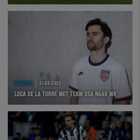
Herakids
Team Zwart Wit
Futsal
eSports
Academie
HERACLES
31-03-2022
LUCA DE LA TORRE MET TEAM USA NAAR WK