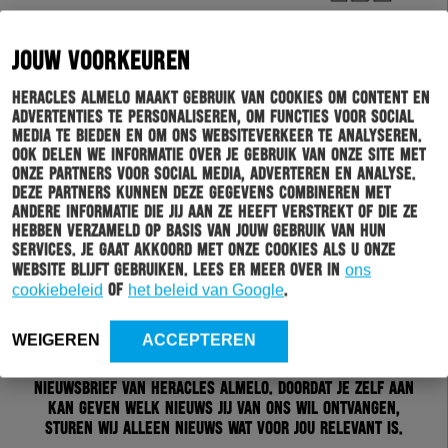
JOUW VOORKEUREN
Heracles Almelo maakt gebruik van cookies om content en
advertenties te personaliseren, om functies voor social
media te bieden en om ons websiteverkeer te analyseren.
Ook delen we informatie over je gebruik van onze site met
onze partners voor social media, adverteren en analyse.
Deze partners kunnen deze gegevens combineren met
andere informatie die jij aan ze heeft verstrekt of die ze
hebben verzameld op basis van jouw gebruik van hun
services. Je gaat akkoord met onze cookies als u onze
website blijft gebruiken. Lees er meer over in
ons
cookiebeleid
of
het beleid van Google
.
Schrijf je in voor onze nieuwsbrief
WEIGEREN
ACCEPTEREN
Wil jij altijd en overal op de hoogte gehouden worden
van al het clubnieuws? Schrijf je dan in voor de
nieuwsbrief van Heracles Almelo. Doordat je zelf aan
kan geven welk nieuws jij van ons wil ontvangen,
sturen wij alleen nieuws wat voor jou relevant is.