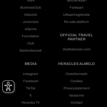
Team
Seizoenkaart
BusinessClub
Fankaart
Kidsclub
Uitkaartregistratie
Juniorclub
Re-sale platform
eSports
OFFICIAL TRAVEL
Foundation
PARTNER
Club
Voetbalreizen.com
Stadionbezoek
MEDIA
HERACLES ALMELO
Instagram
Clubinformatie
Facebook
Cookies
TikTok
Privacystatement
X
Vacatures
Heracles TV
Contact