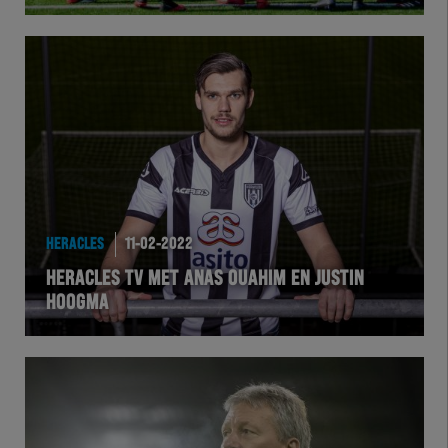
HERTEL
Natuurgras
Wedstrijd
Heracles
HERACLES
11-02-2022
BusinessClub
HERACLES TV MET ANAS OUAHIM EN JUSTIN
HOOGMA
Foundation
Herakids
Team Zwart Wit