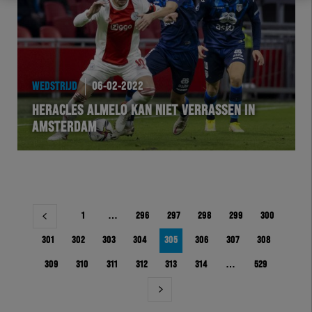
WEDSTRIJD
06-02-2022
HERACLES ALMELO KAN NIET VERRASSEN IN
AMSTERDAM
Berichtnavigatie
1
…
296
297
298
299
300
301
302
303
304
305
306
307
308
309
310
311
312
313
314
…
529