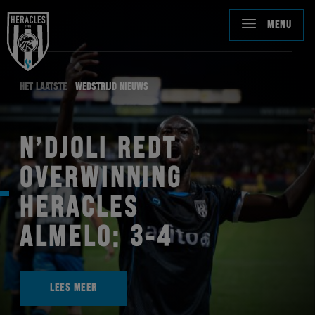
MENU
HET LAATSTE
WEDSTRIJD NIEUWS
N’DJOLI REDT
OVERWINNING
HERACLES
ALMELO: 3-4
LEES MEER