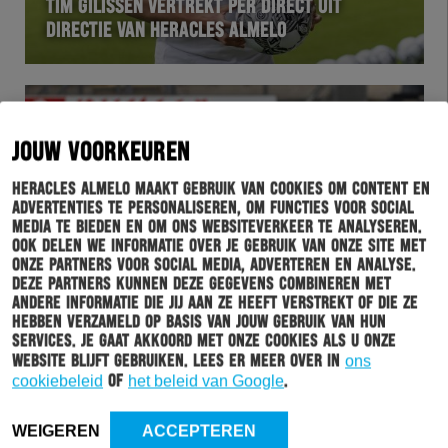
TIM GILISSEN VERTREKT PER DIRECT UIT
DIRECTIE VAN HERACLES ALMELO
JOUW VOORKEUREN
Heracles Almelo maakt gebruik van cookies om content en
advertenties te personaliseren, om functies voor social
media te bieden en om ons websiteverkeer te analyseren.
Ook delen we informatie over je gebruik van onze site met
onze partners voor social media, adverteren en analyse.
Deze partners kunnen deze gegevens combineren met
WEDSTRIJD
21-05-2022
andere informatie die jij aan ze heeft verstrekt of die ze
hebben verzameld op basis van jouw gebruik van hun
HERACLES ALMELO DEGRADEERT NA PLAY-OFF
services. Je gaat akkoord met onze cookies als u onze
NEDERLAAG TEGEN EXCELSIOR
website blijft gebruiken. Lees er meer over in
ons
cookiebeleid
of
het beleid van Google
.
WEIGEREN
ACCEPTEREN