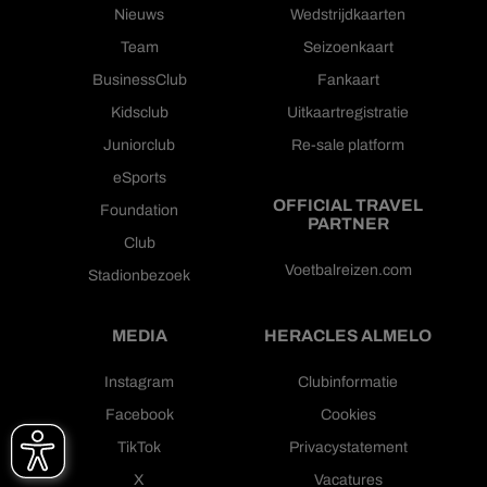
Nieuws
Wedstrijdkaarten
Team
Seizoenkaart
BusinessClub
Fankaart
Kidsclub
Uitkaartregistratie
Juniorclub
Re-sale platform
eSports
OFFICIAL TRAVEL
Foundation
PARTNER
Club
Voetbalreizen.com
Stadionbezoek
MEDIA
HERACLES ALMELO
Instagram
Clubinformatie
Facebook
Cookies
TikTok
Privacystatement
X
Vacatures