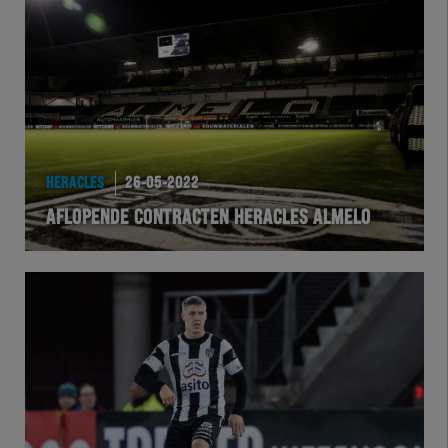
Team Zwart Wit
Futsal
eSports
Academie
HERACLES
26-05-2022
AFLOPENDE CONTRACTEN HERACLES ALMELO