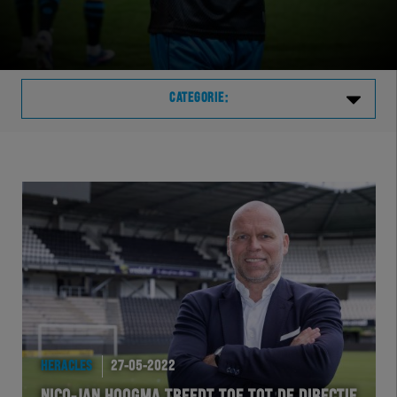
CATEGORIE:
Laatste
VVVHER
TELHER
HERVOL
HEREXC
HERACLES
27-05-2022
EXCHER