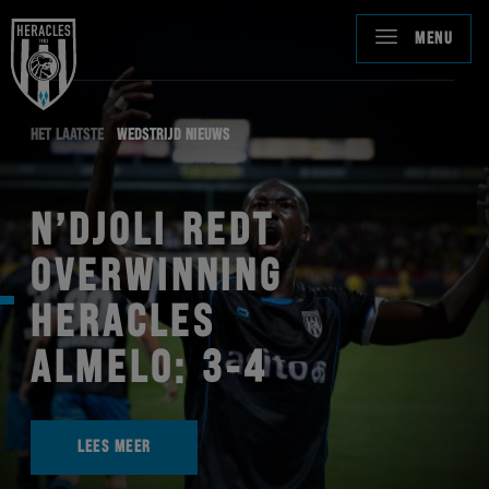
MENU
HET LAATSTE
WEDSTRIJD NIEUWS
N’DJOLI REDT
OVERWINNING
HERACLES
ALMELO: 3-4
LEES MEER