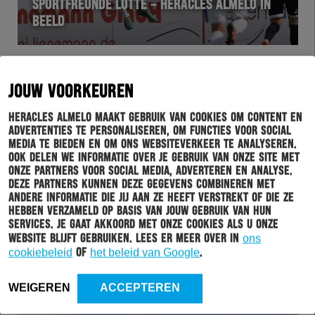
SPORTFREUNDE LOTTE – HERACLES ALMELO IN
BEELD
JOUW VOORKEUREN
Heracles Almelo maakt gebruik van cookies om content en
advertenties te personaliseren, om functies voor social
media te bieden en om ons websiteverkeer te analyseren.
Ook delen we informatie over je gebruik van onze site met
onze partners voor social media, adverteren en analyse.
Deze partners kunnen deze gegevens combineren met
andere informatie die jij aan ze heeft verstrekt of die ze
WEDSTRIJD
20-07-2018
hebben verzameld op basis van jouw gebruik van hun
services. Je gaat akkoord met onze cookies als u onze
HERACLES ALMELO NIPT ONDERUIT TEGEN
website blijft gebruiken. Lees er meer over in
ons
SPORTFREUNDE LOTTE
cookiebeleid
of
het beleid van Google
.
WEIGEREN
ACCEPTEREN