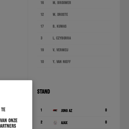
16
M. Brouwer
12
W. Droste
17
B. Kuwas
3
L. Czyborra
19
V. Vermeij
10
Y. van Nieff
STAND
 te
1
0
Jong AZ
 van onze
2
0
Ajax
partners