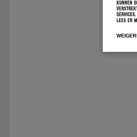
kunnen de
verstrekt
services.
Lees er 
WEIGER