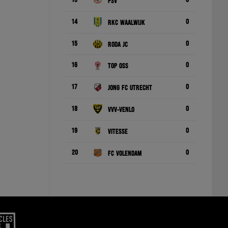
13
0
PSV
14
0
RKC Waalwijk
15
0
Roda JC
16
0
TOP Oss
17
0
Jong FC Utrecht
18
0
VVV-Venlo
19
0
Vitesse
20
0
FC Volendam