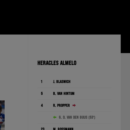
HERACLES ALMELO
1
J. Blaswich
5
B. van Hintum
4
R. Pröpper
6. D. Van den Buijs (53')
23
M. Rossmann