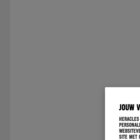
JOUW 
Heracles
personali
websiteve
site met 