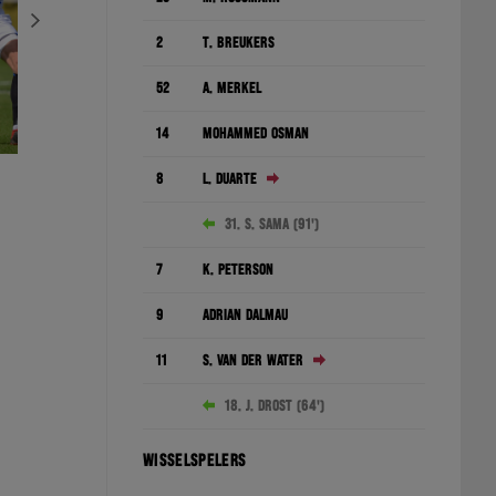
2
T. Breukers
52
A. Merkel
14
Mohammed Osman
8
L. Duarte
31. S. Sama (91')
7
K. Peterson
9
Adrián Dalmau
11
S. van der Water
18. J. Drost (64')
WISSELSPELERS