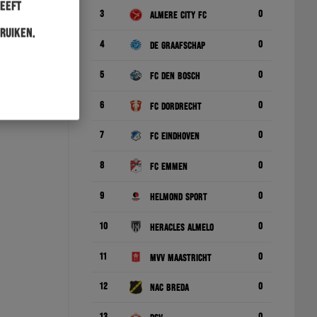
heeft
3
0
Almere City FC
ruiken.
4
0
De Graafschap
5
0
FC Den Bosch
6
0
FC Dordrecht
7
0
FC Eindhoven
8
0
FC Emmen
9
0
Helmond Sport
10
0
Heracles Almelo
11
0
MVV Maastricht
12
0
NAC Breda