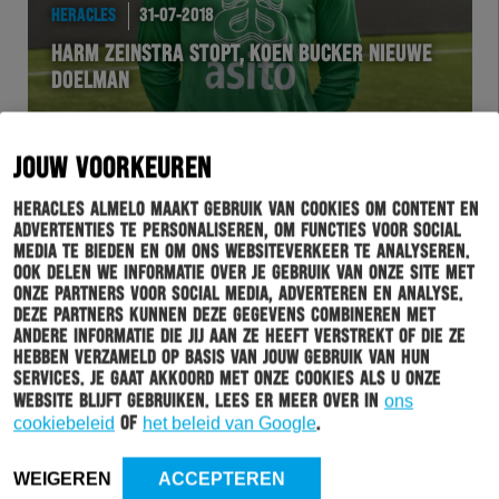
HERACLES
31-07-2018
HARM ZEINSTRA STOPT, KOEN BUCKER NIEUWE
DOELMAN
JOUW VOORKEUREN
Heracles Almelo maakt gebruik van cookies om content en
advertenties te personaliseren, om functies voor social
media te bieden en om ons websiteverkeer te analyseren.
Ook delen we informatie over je gebruik van onze site met
onze partners voor social media, adverteren en analyse.
Deze partners kunnen deze gegevens combineren met
andere informatie die jij aan ze heeft verstrekt of die ze
hebben verzameld op basis van jouw gebruik van hun
HERACLES
30-07-2018
services. Je gaat akkoord met onze cookies als u onze
website blijft gebruiken. Lees er meer over in
ons
ARNOLD MEIJER NEEMT AFSCHEID VAN HERACLES
cookiebeleid
of
het beleid van Google
.
ALMELO
WEIGEREN
ACCEPTEREN