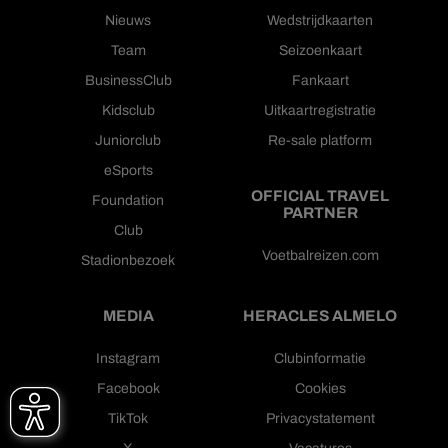
Nieuws
Wedstrijdkaarten
Team
Seizoenkaart
BusinessClub
Fankaart
Kidsclub
Uitkaartregistratie
Juniorclub
Re-sale platform
eSports
OFFICIAL TRAVEL
Foundation
PARTNER
Club
Voetbalreizen.com
Stadionbezoek
MEDIA
HERACLES ALMELO
Instagram
Clubinformatie
Facebook
Cookies
TikTok
Privacystatement