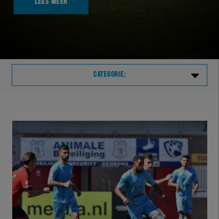
LEES MEER
CATEGORIE:
Laatste
VVVHER
TELHER
HERVOL
HEREXC