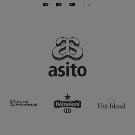
527
528
529