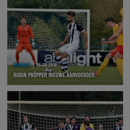
Herakids
Team Zwart Wit
Futsal
eSports
Academie
HERACLES
05-08-2018
ROBIN PRÖPPER NIEUWE AANVOERDER