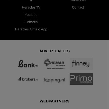
X
Vacatures
Heracles TV
Contact
Youtube
LinkedIn
Heracles Almelo App
ADVERTENTIES
WEBPARTNERS