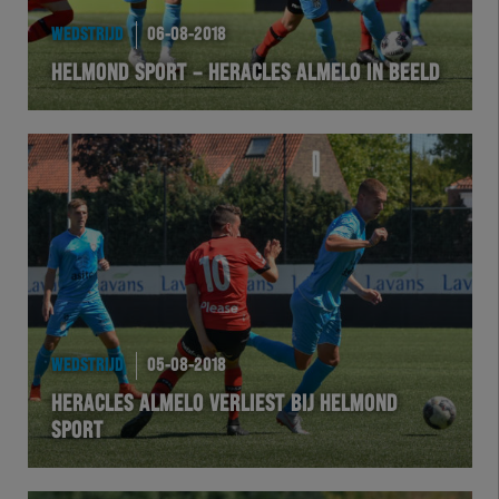
EXCHER
WEDSTRIJD
06-08-2018
HELMOND SPORT – HERACLES ALMELO IN BEELD
VOLHER
HERTEL
Natuurgras
Wedstrijd
Heracles
WEDSTRIJD
05-08-2018
BusinessClub
HERACLES ALMELO VERLIEST BIJ HELMOND
SPORT
Foundation