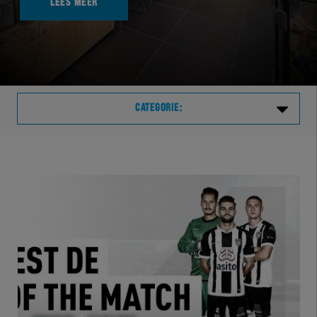
LEES MEER
CATEGORIE:
Laatste
VVVHER
TELHER
HERVOL
HEREXC