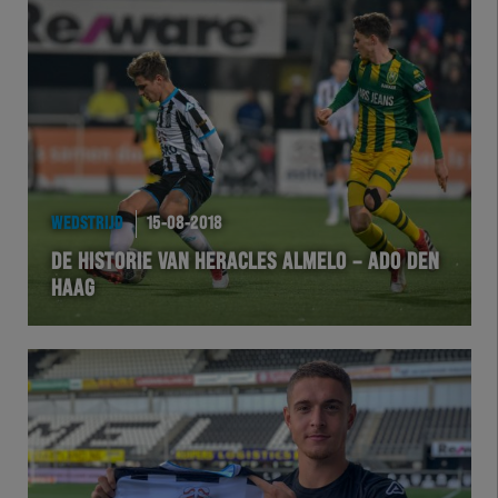
Herakids
Team Zwart Wit
Futsal
eSports
WEDSTRIJD
15-08-2018
Academie
DE HISTORIE VAN HERACLES ALMELO – ADO DEN
HAAG