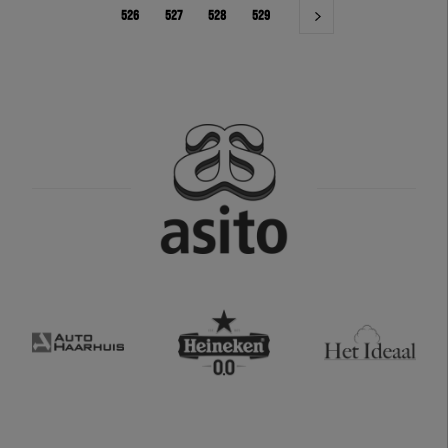
526
527
528
529