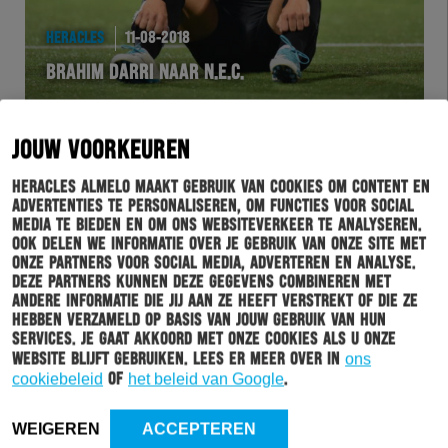
HERACLES
11-08-2018
BRAHIM DARRI NAAR N.E.C.
JOUW VOORKEUREN
Heracles Almelo maakt gebruik van cookies om content en
advertenties te personaliseren, om functies voor social
media te bieden en om ons websiteverkeer te analyseren.
Ook delen we informatie over je gebruik van onze site met
onze partners voor social media, adverteren en analyse.
Deze partners kunnen deze gegevens combineren met
andere informatie die jij aan ze heeft verstrekt of die ze
hebben verzameld op basis van jouw gebruik van hun
services. Je gaat akkoord met onze cookies als u onze
website blijft gebruiken. Lees er meer over in
ons
WEDSTRIJD
11-08-2018
cookiebeleid
of
het beleid van Google
.
HERACLES ALMELO PAKT EEN PUNT IN DE ARENA
WEIGEREN
ACCEPTEREN