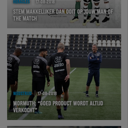
HERACLES
17-08-2018
EXCHER
STEM MAKKELIJKER DAN OOIT OP JOUW MAN OF
THE MATCH
VOLHER
HERTEL
Natuurgras
Wedstrijd
Heracles
WEDSTRIJD
17-08-2018
BusinessClub
WORMUTH: “GOED PRODUCT WORDT ALTIJD
VERKOCHT”
Foundation