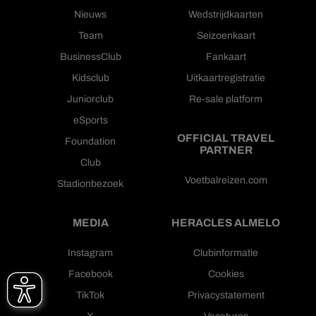
Nieuws
Wedstrijdkaarten
Team
Seizoenkaart
BusinessClub
Fankaart
Kidsclub
Uitkaartregistratie
Juniorclub
Re-sale platform
eSports
OFFICIAL TRAVEL
Foundation
PARTNER
Club
Voetbalreizen.com
Stadionbezoek
MEDIA
HERACLES ALMELO
Instagram
Clubinformatie
Facebook
Cookies
TikTok
Privacystatement