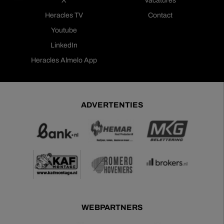
X
Vacatures
Heracles TV
Contact
Youtube
LinkedIn
Heracles Almelo App
ADVERTENTIES
WEBPARTNERS