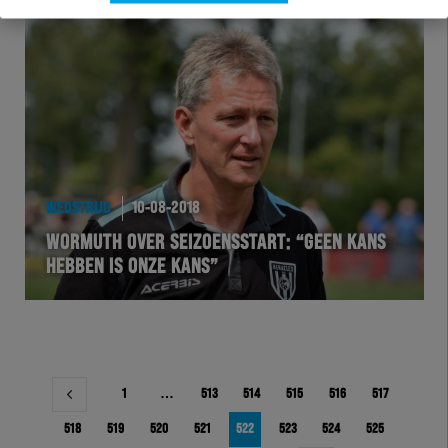
WEDSTRIJD
10-08-2018
WORMUTH OVER SEIZOENSSTART: “GEEN KANS
HEBBEN IS ONZE KANS”
Berichtnavigatie
1
…
513
514
515
516
517
518
519
520
521
522
523
524
525