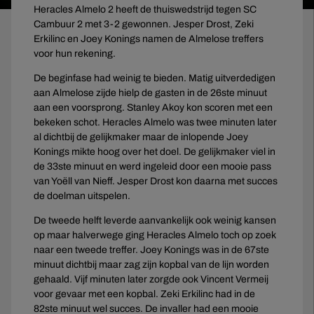
Heracles Almelo 2 heeft de thuiswedstrijd tegen SC
Cambuur 2 met 3-2 gewonnen. Jesper Drost, Zeki
Erkilinc en Joey Konings namen de Almelose treffers
voor hun rekening.
De beginfase had weinig te bieden. Matig uitverdedigen
aan Almelose zijde hielp de gasten in de 26ste minuut
aan een voorsprong. Stanley Akoy kon scoren met een
bekeken schot. Heracles Almelo was twee minuten later
al dichtbij de gelijkmaker maar de inlopende Joey
Konings mikte hoog over het doel. De gelijkmaker viel in
de 33ste minuut en werd ingeleid door een mooie pass
van Yoëll van Nieff. Jesper Drost kon daarna met succes
de doelman uitspelen.
De tweede helft leverde aanvankelijk ook weinig kansen
op maar halverwege ging Heracles Almelo toch op zoek
naar een tweede treffer. Joey Konings was in de 67ste
minuut dichtbij maar zag zijn kopbal van de lijn worden
gehaald. Vijf minuten later zorgde ook Vincent Vermeij
voor gevaar met een kopbal. Zeki Erkilinc had in de
82ste minuut wel succes. De invaller had een mooie