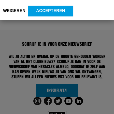
WEIGEREN
ACCEPTEREN
Schrijf je in voor onze nieuwsbrief
Wil jij altijd en overal op de hoogte gehouden worden
van al het clubnieuws? Schrijf je dan in voor de
nieuwsbrief van Heracles Almelo. Doordat je zelf aan
kan geven welk nieuws jij van ons wil ontvangen,
sturen wij alleen nieuws wat voor jou relevant is.
INSCHRIJVEN