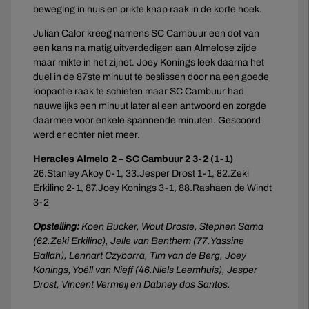
beweging in huis en prikte knap raak in de korte hoek.
Julian Calor kreeg namens SC Cambuur een dot van
een kans na matig uitverdedigen aan Almelose zijde
maar mikte in het zijnet. Joey Konings leek daarna het
duel in de 87ste minuut te beslissen door na een goede
loopactie raak te schieten maar SC Cambuur had
nauwelijks een minuut later al een antwoord en zorgde
daarmee voor enkele spannende minuten. Gescoord
werd er echter niet meer.
Heracles Almelo 2 – SC Cambuur 2 3-2 (1-1)
26.Stanley Akoy 0-1, 33.Jesper Drost 1-1, 82.Zeki
Erkilinc 2-1, 87.Joey Konings 3-1, 88.Rashaen de Windt
3-2
Opstelling:
Koen Bucker, Wout Droste, Stephen Sama
(62.Zeki Erkilinc), Jelle van Benthem (77.Yassine
Ballah), Lennart Czyborra, Tim van de Berg, Joey
Konings, Yoëll van Nieff (46.Niels Leemhuis), Jesper
Drost, Vincent Vermeij en Dabney dos Santos.