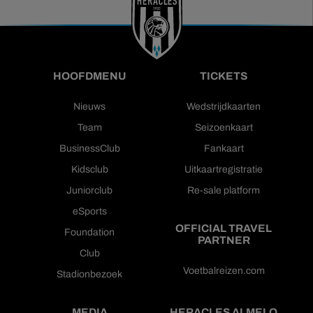
HOOFDMENU
TICKETS
Nieuws
Wedstrijdkaarten
Team
Seizoenkaart
BusinessClub
Fankaart
Kidsclub
Uitkaartregistratie
Juniorclub
Re-sale platform
eSports
OFFICIAL TRAVEL
Foundation
PARTNER
Club
Voetbalreizen.com
Stadionbezoek
MEDIA
HERACLES ALMELO