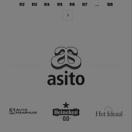
512
513
514
515
516
517
…
529