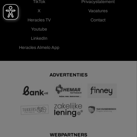
TikTok
Privacystatement
X
Vacatures
Heracles TV
Contact
Youtube
LinkedIn
Heracles Almelo App
ADVERTENTIES
WEBPARTNERS