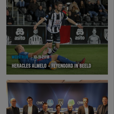
Herakids
Team Zwart Wit
Futsal
eSports
Academie
WEDSTRIJD
13-11-2018
HERACLES ALMELO – FEYENOORD IN BEELD