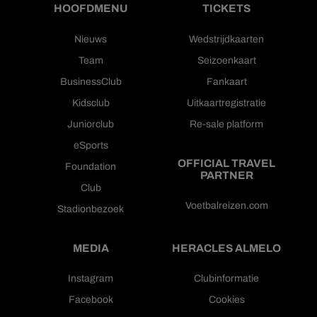
HOOFDMENU
TICKETS
Nieuws
Wedstrijdkaarten
Team
Seizoenkaart
BusinessClub
Fankaart
Kidsclub
Uitkaartregistratie
Juniorclub
Re-sale platform
eSports
OFFICIAL TRAVEL
Foundation
PARTNER
Club
Voetbalreizen.com
Stadionbezoek
MEDIA
HERACLES ALMELO
Instagram
Clubinformatie
Facebook
Cookies