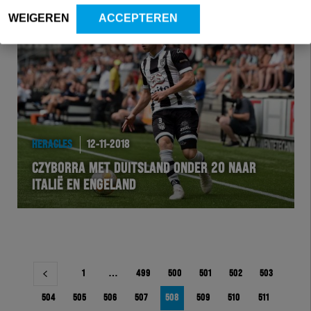
WEIGEREN
ACCEPTEREN
HERACLES
12-11-2018
CZYBORRA MET DUITSLAND ONDER 20 NAAR
ITALIË EN ENGELAND
Berichtnavigatie
1
…
499
500
501
502
503
504
505
506
507
508
509
510
511