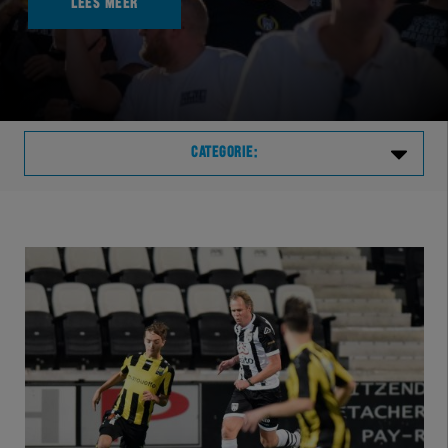
LEES MEER
CATEGORIE:
Laatste
VVVHER
TELHER
HERVOL
HEREXC