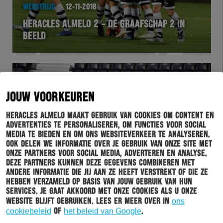
WEDSTRIJD
12-11-2018
HERACLES ALMELO 2 – DE GRAAFSCHAP 2 IN
BEELD
JOUW VOORKEUREN
Heracles Almelo maakt gebruik van cookies om content en
advertenties te personaliseren, om functies voor social
media te bieden en om ons websiteverkeer te analyseren.
Ook delen we informatie over je gebruik van onze site met
onze partners voor social media, adverteren en analyse.
Deze partners kunnen deze gegevens combineren met
andere informatie die jij aan ze heeft verstrekt of die ze
HERACLES
12-11-2018
hebben verzameld op basis van jouw gebruik van hun
services. Je gaat akkoord met onze cookies als u onze
HERACLES ALMELO NIET OP TRAININGSKAMP
website blijft gebruiken. Lees er meer over in
ons
cookiebeleid
of
het beleid van Google
.