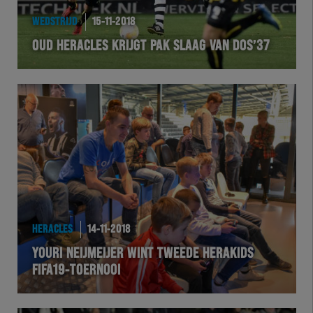
EXCHER
WEDSTRIJD
15-11-2018
OUD HERACLES KRIJGT PAK SLAAG VAN DOS’37
VOLHER
HERTEL
Natuurgras
Wedstrijd
Heracles
HERACLES
14-11-2018
BusinessClub
YOURI NEIJMEIJER WINT TWEEDE HERAKIDS
FIFA19-TOERNOOI
Foundation