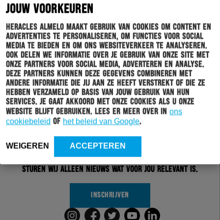
JOUW VOORKEUREN
Heracles Almelo maakt gebruik van cookies om content en
advertenties te personaliseren, om functies voor social
media te bieden en om ons websiteverkeer te analyseren.
Ook delen we informatie over je gebruik van onze site met
onze partners voor social media, adverteren en analyse.
Deze partners kunnen deze gegevens combineren met
andere informatie die jij aan ze heeft verstrekt of die ze
hebben verzameld op basis van jouw gebruik van hun
services. Je gaat akkoord met onze cookies als u onze
Schrijf je in voor onze nieuwsbrief
website blijft gebruiken. Lees er meer over in
ons
cookiebeleid
of
het beleid van Google
.
Wil jij altijd en overal op de hoogte gehouden worden
van al het clubnieuws? Schrijf je dan in voor de
WEIGEREN
ACCEPTEREN
nieuwsbrief van Heracles Almelo. Doordat je zelf aan
kan geven welk nieuws jij van ons wil ontvangen,
sturen wij alleen nieuws wat voor jou relevant is.
INSCHRIJVEN