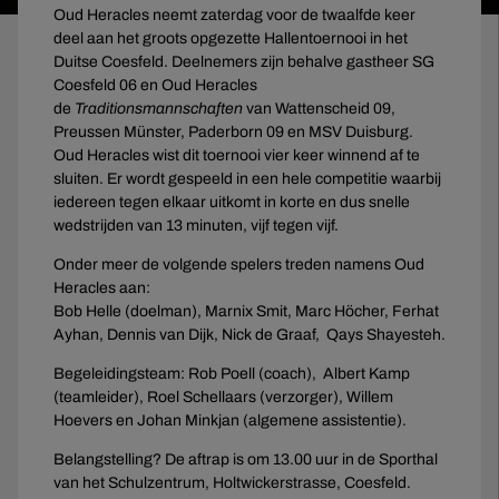
Oud Heracles neemt zaterdag voor de twaalfde keer
deel aan het groots opgezette Hallentoernooi in het
Duitse Coesfeld. Deelnemers zijn behalve gastheer SG
Coesfeld 06 en Oud Heracles
de
Traditionsmannschaften
van Wattenscheid 09,
Preussen Münster, Paderborn 09 en MSV Duisburg.
Oud Heracles wist dit toernooi vier keer winnend af te
sluiten. Er wordt gespeeld in een hele competitie waarbij
iedereen tegen elkaar uitkomt in korte en dus snelle
wedstrijden van 13 minuten, vijf tegen vijf.
Onder meer de volgende spelers treden namens Oud
Heracles aan:
Bob Helle (doelman), Marnix Smit, Marc Höcher, Ferhat
Ayhan, Dennis van Dijk, Nick de Graaf, Qays Shayesteh.
Begeleidingsteam: Rob Poell (coach), Albert Kamp
(teamleider), Roel Schellaars (verzorger), Willem
Hoevers en Johan Minkjan (algemene assistentie).
Belangstelling? De aftrap is om 13.00 uur in de Sporthal
van het Schulzentrum, Holtwickerstrasse, Coesfeld.